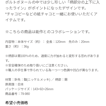
ポルトボヌールの中では少し珍しい「柄部分の上下に入
ったライン」がポイントになったデザインです。
*チャコピーなどの紙チャコと一緒にお使いいただくア
イテムです。
※こちらの商品は能作とのコラボレーションです。
内容物：本体サイズ（約）： 全長：120mm 先のみ：20mm
重さ（約）：36g
※柄部は錫100％のため、過度に力が加わると変形する恐れがありま
す。
※安全確保のため取り扱いにご注意ください。
※職人の手仕事で作られている為一つ一つ色調や凹凸が異なります。
材質：針先：鋼(ニッケルメッキ) ／ 柄部：錫
原産国：日本
パッケージサイズ：143×92×26mm
商品番号：79-980
希望小売価格