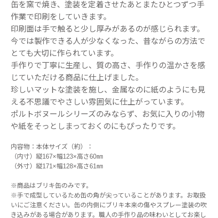
缶を窯で焼き、塗装を定着させたあとまたひとつずつ手
作業で印刷をしていきます。
印刷面は手で触ると少し厚みがあるのが感じられます。
今では製作できる人が少なくなった、昔ながらの方法で
とても大切に作られています。
手作りで丁寧に生産し、質の高さ、手作りの温かさを感
じていただける商品に仕上げました。
珍しいマットな塗装を施し、金属なのに紙のようにも見
える不思議でやさしい雰囲気に仕上がっています。
ポルトボヌールシリーズのみならず、お気に入りの小物
や紙をそっとしまっておくのにもぴったりです。
内容物：本体サイズ（約）：
（内寸）縦167×幅123×高さ60㎜
（外寸）縦171×幅128×高さ61㎜
※商品はブリキ缶のみです。
※手で成型しているため缶の角が尖っていることがあります。お取扱
いにご注意ください。缶の内側にブリキ本来の傷やスプレー塗装の吹
き込みがある場合があります。職人の手作り品の味わいとしてお楽し