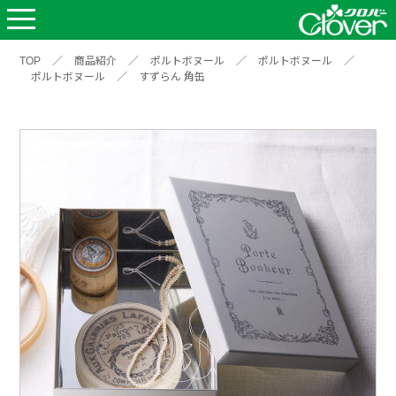
TOP
／
商品紹介
／
ポルトボヌール
／
ポルトボヌール
／
ポルトボヌール
／
すずらん 角缶