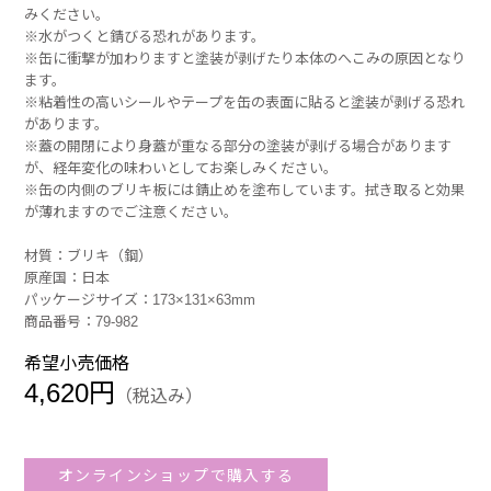
みください。
※水がつくと錆びる恐れがあります。
※缶に衝撃が加わりますと塗装が剥げたり本体のへこみの原因となり
ます。
※粘着性の高いシールやテープを缶の表面に貼ると塗装が剥げる恐れ
があります。
※蓋の開閉により身蓋が重なる部分の塗装が剥げる場合があります
が、経年変化の味わいとしてお楽しみください。
※缶の内側のブリキ板には錆止めを塗布しています。拭き取ると効果
が薄れますのでご注意ください。
材質：ブリキ（鋼）
原産国：日本
パッケージサイズ：173×131×63mm
商品番号：79-982
希望小売価格
4,620円
（税込み）
オンラインショップで購入する