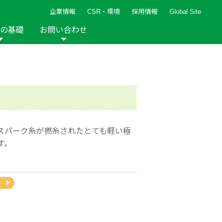
企業情報
CSR・環境
採用情報
Global Site
の基礎
お問い合わせ
報など
新着レシピ
検索ができます。
ト
手芸用品
編み針
人気レシピ
キルト
グッズ
ペーパークラフト
スパーク糸が撚糸されたとても軽い極
す。
2013年
2012年