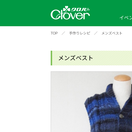
イベ
TOP
／
手作りレシピ
／
メンズベスト
イベント
編み物ナビ
ソーイングナビ
カテゴリから探す
2026年
2025年
2024年
新商品一覧
縫い針
ソー
アイテムから探す
ソ
メンズベスト
編み物用品
インテリア
補
ワークショップ
布
クロバーモチーフ
ポルトボヌ
2026年
2025年
2024年
羊
イベントレポート
編
2024年
2020年
2019年
そ