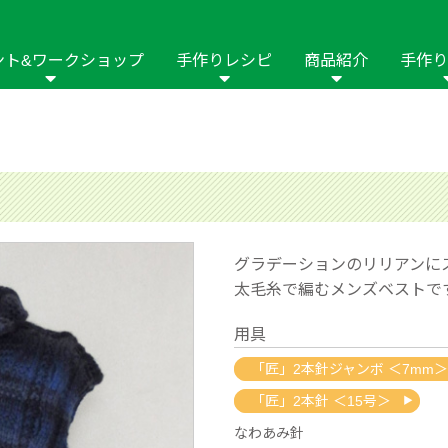
ント&ワークショップ
手作りレシピ
商品紹介
手作り
商品名や商品情
その他の手作りナビ
手作りムービー
フリーワードで
2023年
2022年
2021年
イング用品
はさみ
ソーメニュ
パッチワーク・キル
ーイング
パッチワーク・
修用品
ホビー材料・キット
作品本
おなまえつけ
の手芸
糸の手芸
ール
グラデーションのリリアンに
太毛糸で編むメンズベストで
毛の手芸
刺しゅう
用具
み物
インテリア
2018年
2017年
2016年
2015年
2014年
「匠」2本針ジャンボ ＜7mm＞
「匠」2本針 ＜15号＞
の他
なわあみ針