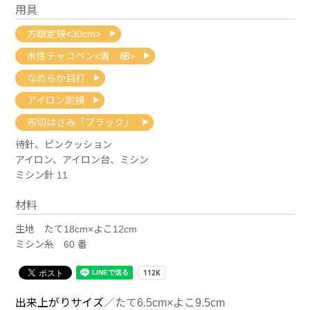
用具
方眼定規<30cm>
水性チャコペン<青 細>
なめらか目打
アイロン定規
布切はさみ「ブラック」
待針、ピンクッション
アイロン、アイロン台、ミシン
ミシン針 11
材料
生地 たて18cm×よこ12cm
ミシン糸 60 番
出来上がりサイズ
／たて6.5cm×よこ9.5cm