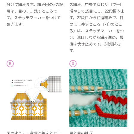
分けて編みます。編み図の×の記
ス編み。中央でねじり目で一目
号は、目のまま残すところで
増やして15目にし、22段編みま
す。ステッチマーカーをつけて
す。27段目から往復編みで、目
おきます。
のまま残すところ（×印のとこ
ろ）は、ステッチマーカーをつ
け、減目しながら編み進め、最
後は伏せ止めです。2枚編みま
す。
5
6
図のように、身頃と袖をとじま
目と目のはぎ