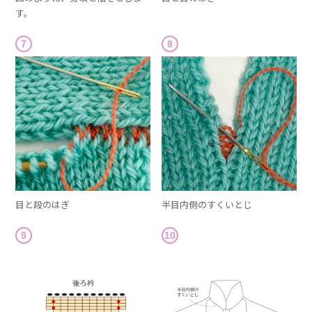
す。
7
8
目と段のはぎ
半目内側のすくいとじ
9
10