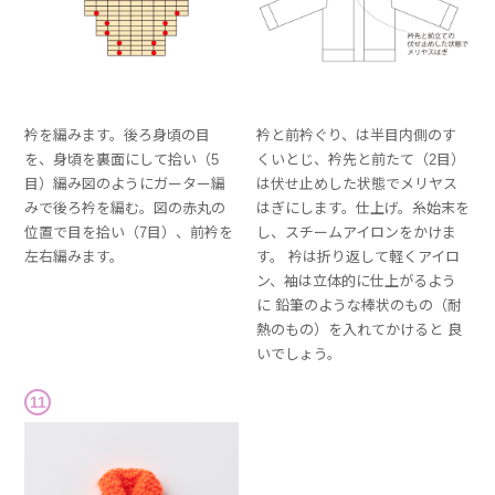
衿を編みます。後ろ身頃の目
衿と前衿ぐり、は半目内側のす
を、身頃を裏面にして拾い（5
くいとじ、衿先と前たて（2目）
目）編み図のようにガーター編
は伏せ止めした状態でメリヤス
みで後ろ衿を編む。図の赤丸の
はぎにします。仕上げ。糸始末を
位置で目を拾い（7目）、前衿を
し、スチームアイロンをかけま
左右編みます。
す。 衿は折り返して軽くアイロ
ン、袖は立体的に仕上がるよう
に 鉛筆のような棒状のもの（耐
熱のもの）を入れてかけると 良
いでしょう。
11