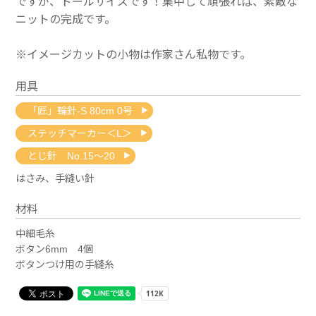
ですが、ドールサイズです！集中して頑張れば、素敵な
ニットの完成です。
※イメージカットの小物は作家さん私物です。
用具
「匠」輪針-S 80cm 0号
ステッチマーカー＜L＞
とじ針 No.15～20
はさみ、手縫い針
材料
中細毛糸
ボタン6mm 4個
ボタンつけ用の手縫糸