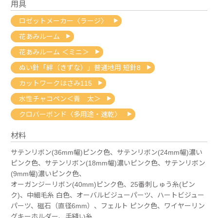
用具
ロゼットメーカー〈ラージ〉
花あみルーム
花あみルーム ＜ミニ＞
ぬい針「絆（きずな）」普通地用 短針8
カットワークはさみ115
水性チャコペン＜青 太＞
クロバーボンド〈多用途・速乾〉
材料
サテンリボン(36mm幅)ピンク色、サテンリボン(24mm幅)濃い
ピンク色、サテンリボン(18mm幅)濃いピンク色、サテンリボン
(9mm幅)濃いピンク色、
オーガンジーリボン(40mm)ピンク色、25番刺しゅう糸(ピン
ク)、中細毛糸 白色、オーバルビジューパーツ、ハートビジュー
パーツ、磁石（直径6mm）、フェルト ピンク色、ワイヤーリン
グキーホルダー、手縫い糸