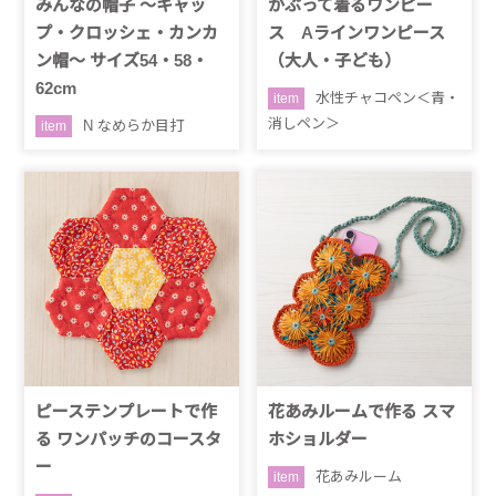
みんなの帽子 〜キャッ
かぶって着るワンピー
プ・クロッシェ・カンカ
ス Aラインワンピース
ン帽〜 サイズ54・58・
（大人・子ども）
62cm
水性チャコペン＜青・
item
消しペン＞
N なめらか目打
item
ピーステンプレートで作
花あみルームで作る スマ
る ワンパッチのコースタ
ホショルダー
ー
花あみルーム
item