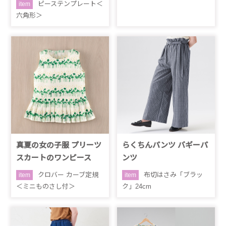
ピーステンプレート＜
item
六角形＞
真夏の女の子服 プリーツ
らくちんパンツ バギーパ
スカートのワンピース
ンツ
クロバー カーブ定規
布切はさみ「ブラッ
item
item
＜ミニものさし付＞
ク」24cm