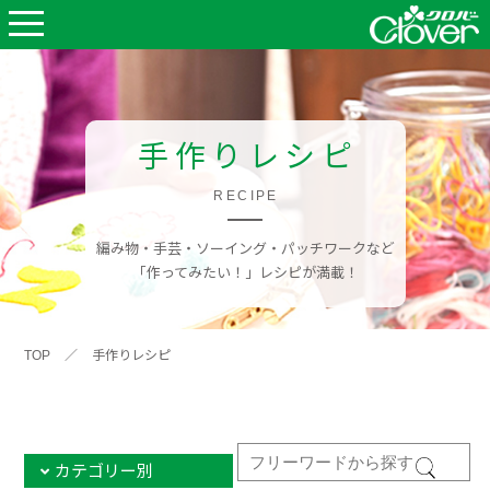
手作りレシピ
RECIPE
編み物・手芸・ソーイング・パッチワークなど
「作ってみたい！」レシピが満載！
TOP
／
手作りレシピ
カテゴリー別