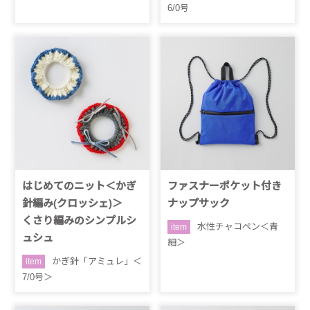
6/0号
はじめてのニット＜かぎ
ファスナーポケット付き
針編み(クロッシェ)＞
ナップサック
くさり編みのシンプルシ
水性チャコペン＜青
item
ュシュ
細＞
かぎ針「アミュレ」＜
item
7/0号＞