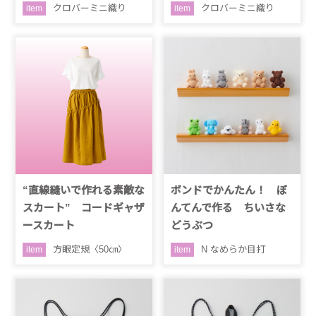
クロバーミニ織り
クロバーミニ織り
item
item
“直線縫いで作れる素敵な
ボンドでかんたん！ ぼ
スカート” コードギャザ
んてんで作る ちいさな
ースカート
どうぶつ
方眼定規〈50㎝〉
N なめらか目打
item
item