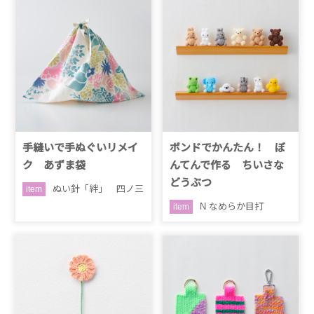
手縫いで手ぬぐいリメイ
ボンドでかんたん！ ぼ
ク あずま袋
んてんで作る ちいさな
どうぶつ
ぬい針「絆」 四ノ三
item
N なめらか目打
item