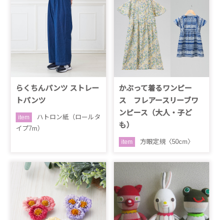
らくちんパンツ ストレー
かぶって着るワンピー
トパンツ
ス フレアースリーブワ
ンピース（大人・子ど
ハトロン紙（ロールタ
item
も）
イプ7m）
方眼定規〈50cm〉
item