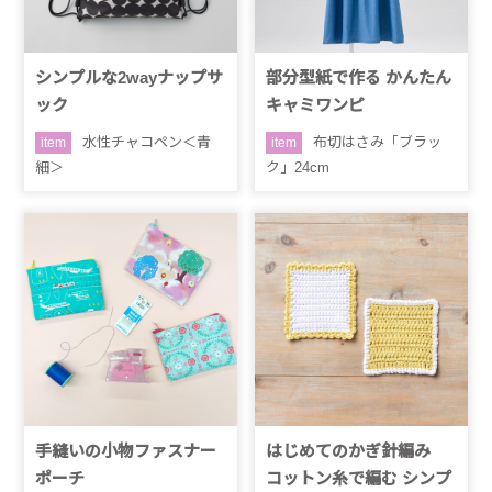
シンプルな2wayナップサ
部分型紙で作る かんたん
ック
キャミワンピ
水性チャコペン＜青
布切はさみ「ブラッ
item
item
細＞
ク」24cm
手縫いの小物ファスナー
はじめてのかぎ針編み
ポーチ
コットン糸で編む シンプ