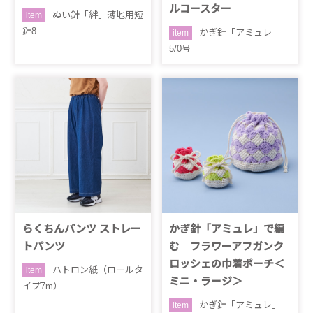
ルコースター
ぬい針「絆」薄地用短
item
針8
かぎ針「アミュレ」
item
5/0号
らくちんパンツ ストレー
かぎ針「アミュレ」で編
トパンツ
む フラワーアフガンク
ロッシェの巾着ポーチ＜
ハトロン紙（ロールタ
item
ミニ・ラージ＞
イプ7m）
かぎ針「アミュレ」
item