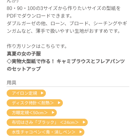
んか♪
80・90・100の3サイズから作りたいサイズの型紙を
PDFでダウンロードできます。
ダブルガーゼの他、ローン、ブロード、シーチングやギ
ンガムなど、薄手で扱いやすい生地がおすすめです。
作り方リンクはこちらです。
真夏の女の子服
◇実物大型紙で作る！ キャミブラウスとフレアパンツ
のセットアップ
用具
アイロン定規
ディスク待針＜耐熱＞
方眼定規＜50cm＞
布切はさみ「ブラック」 ＜24cm＞
水性チャコペン＜青・消しペン＞