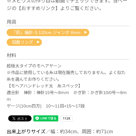
※メビウスの作り目は動画でチェックできます。当ペー
ジの【おすすめリンク】よりご覧ください。
用具
「匠」輪針-S 120cm ジャンボ 8mm
目数リング
材料
超極太タイプのモヘアヤーン
※作品に使用している糸は現在販売しておりません。よく似た
糸を選んでお作りください。
【モヘアハンドレッド太 糸スペック】
適合針 棒針：棒針15号～8ｍｍ かぎ針：かぎ針10/0号～8ｍ
ｍ
ゲージ(10cm四方) 10～11目×15～17段
出来上がりサイズ
／幅：約34cm、周囲：約71cm