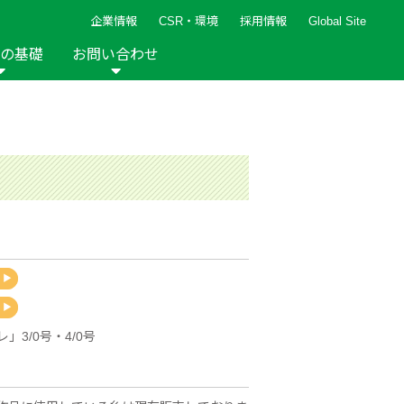
企業情報
CSR・環境
採用情報
Global Site
の基礎
お問い合わせ
報など
新着レシピ
検索ができます。
ト
手芸用品
編み針
人気レシピ
キルト
グッズ
ペーパークラフト
2013年
2012年
3/0号・4/0号