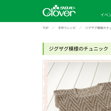
イベ
TOP
／
手作りレシピ
／
ジグザグ模様のチ
イベント
編み物ナビ
ソーイングナビ
カテゴリから探す
2026年
2025年
2024年
新商品一覧
縫い針
ソー
アイテムから探す
ソ
ジグザグ模様のチュニック
編み物用品
インテリア
補
ワークショップ
布
クロバーモチーフ
ポルトボヌ
2026年
2025年
2024年
羊
イベントレポート
編
2024年
2020年
2019年
そ