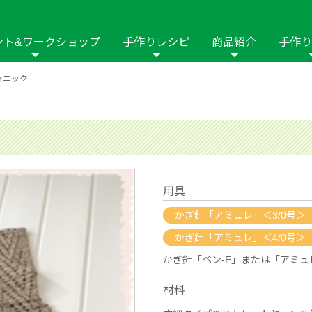
ント&ワークショップ
手作りレシピ
商品紹介
手作り
ュニック
商品名や商品情
その他の手作りナビ
手作りムービー
フリーワードで
2023年
2022年
2021年
イング用品
はさみ
ソーメニュ
パッチワーク・キル
ーイング
パッチワーク・
修用品
ホビー材料・キット
作品本
おなまえつけ
の手芸
糸の手芸
ール
用具
毛の手芸
刺しゅう
かぎ針「アミュレ」＜3/0号＞
かぎ針「アミュレ」＜4/0号＞
み物
インテリア
2018年
2017年
2016年
2015年
2014年
かぎ針「ペン-E」または「アミュレ」
の他
材料