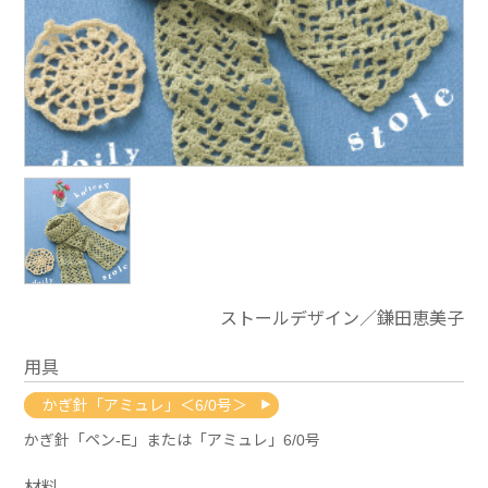
ストールデザイン／鎌田恵美子
用具
かぎ針「アミュレ」＜6/0号＞
かぎ針「ペン-E」または「アミュレ」6/0号
材料