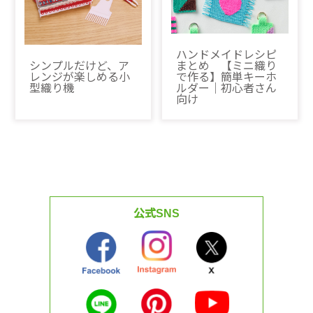
ハンドメイドレシピ
シンプルだけど、ア
まとめ 【ミニ織り
レンジが楽しめる小
で作る】簡単キーホ
型織り機
ルダー｜初心者さん
向け
公式SNS