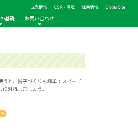
企業情報
CSR・環境
採用情報
Global Site
の基礎
お問い合わせ
報など
新着レシピ
検索ができます。
ト
手芸用品
編み針
人気レシピ
キルト
グッズ
ペーパークラフト
使うと、帽子づくりも簡単でスピーデ
しに対抗しましょう。
2013年
2012年