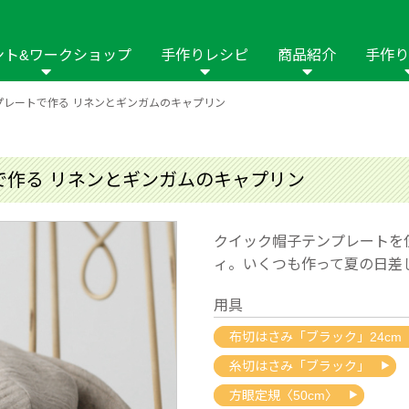
ント&ワークショップ
手作りレシピ
商品紹介
手作り
プレートで作る リネンとギンガムのキャプリン
商品名や商品情
その他の手作りナビ
手作りムービー
フリーワードで
2023年
2022年
2021年
イング用品
はさみ
ソーメニュ
パッチワーク・キル
ーイング
パッチワーク・
で作る リネンとギンガムのキャプリン
修用品
ホビー材料・キット
作品本
おなまえつけ
の手芸
糸の手芸
ール
クイック帽子テンプレートを
ィ。いくつも作って夏の日差
毛の手芸
刺しゅう
用具
み物
インテリア
2018年
2017年
2016年
2015年
2014年
布切はさみ「ブラック」24cm
糸切はさみ「ブラック」
の他
方眼定規〈50cm〉