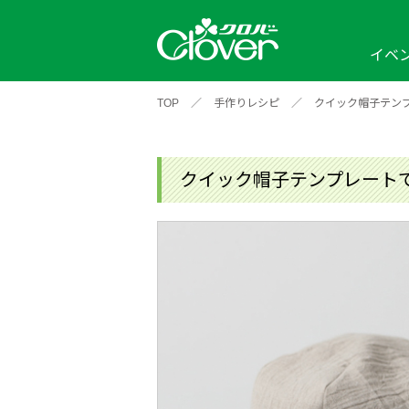
イベ
TOP
／
手作りレシピ
／
クイック帽子テン
イベント
編み物ナビ
ソーイングナビ
カテゴリから探す
2026年
2025年
2024年
新商品一覧
縫い針
ソー
アイテムから探す
ソ
クイック帽子テンプレート
編み物用品
インテリア
補
ワークショップ
布
クロバーモチーフ
ポルトボヌ
2026年
2025年
2024年
羊
イベントレポート
編
2024年
2020年
2019年
そ