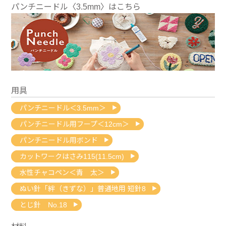
パンチニードル〈3.5mm〉はこちら
用具
パンチニードル＜3.5mm＞
パンチニードル用フープ＜12cm＞
パンチニードル用ボンド
カットワークはさみ115(11.5cm)
水性チャコペン＜青 太＞
ぬい針「絆（きずな）」普通地用 短針8
とじ針 No.18