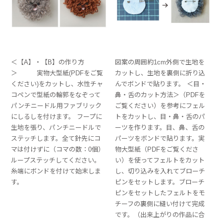
＜【A】・【B】の作り方
図案の周囲約1cm外側で生地を
＞ 実物大型紙(PDFをご覧
カットし、生地を裏側に折り込
ください)をカットし、水性チャ
んでボンドで貼ります。 ＜目・
コペンで型紙の輪郭をなぞって
鼻・舌のカット方法＞（PDFを
パンチニードル用ファブリック
ご覧ください）を参考にフェル
にしるしを付けます。 フープに
トをカットし、目・鼻・舌のパ
生地を張り、パンチニードルで
ーツを作ります。目、鼻、舌の
ステッチします。全て針先にコ
パーツをボンドで貼ります。実
マは付けずに（コマの数：0個）
物大型紙（PDFをご覧くださ
ループステッチしてください。
い）を使ってフェルトをカット
糸端にボンドを付けて始末しま
し、切り込みを入れてブローチ
す。
ピンをセットします。ブローチ
ピンをセットしたフェルトをモ
チーフの裏側に縫い付けて完成
です。（出来上がりの作品に合