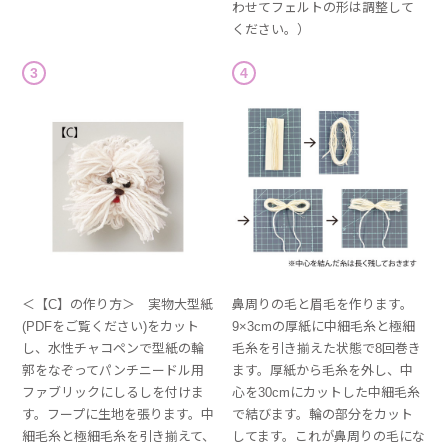
わせてフェルトの形は調整して
ください。）
3
4
＜【C】の作り方＞ 実物大型紙
鼻周りの毛と眉毛を作ります。
(PDFをご覧ください)をカット
9×3cmの厚紙に中細毛糸と極細
し、水性チャコペンで型紙の輪
毛糸を引き揃えた状態で8回巻き
郭をなぞってパンチニードル用
ます。厚紙から毛糸を外し、中
ファブリックにしるしを付けま
心を30cmにカットした中細毛糸
す。フープに生地を張ります。中
で結びます。輪の部分をカット
細毛糸と極細毛糸を引き揃えて、
してます。これが鼻周りの毛にな