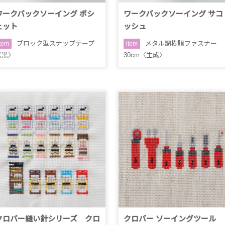
ワークバックソーイング ポシ
ワークバックソーイング サコ
ェット
ッシュ
ブロック型スナップテープ
メタル調樹脂ファスナー
item
item
〈黒〉
30cm〈生成〉
クロバー縫い針シリーズ クロ
クロバー ソーイングツール