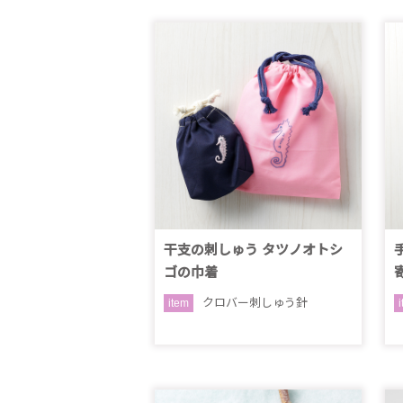
干支の刺しゅう タツノオトシ
ゴの巾着
クロバー刺しゅう針
item