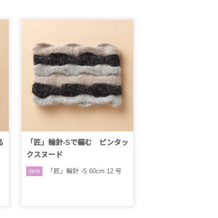
る
「匠」輪針-Sで編む ピンタッ
クスヌード
ン
「匠」輪針 -S 60cm 12 号
item