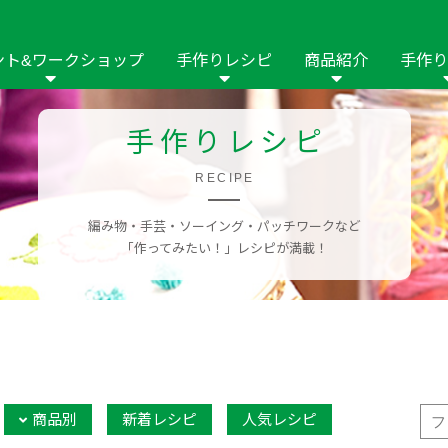
ント&ワークショップ
手作りレシピ
商品紹介
手作り
商品名や商品情
その他の手作りナビ
手作りムービー
手作りレシピ
フリーワードで
2023年
2022年
2021年
イング用品
はさみ
ソーメニュ
パッチワーク・キル
RECIPE
ーイング
パッチワーク・
修用品
ホビー材料・キット
作品本
おなまえつけ
編み物・手芸・ソーイング・パッチワークなど
の手芸
糸の手芸
ール
「作ってみたい！」レシピが満載！
毛の手芸
刺しゅう
み物
インテリア
2018年
2017年
2016年
2015年
2014年
の他
商品別
新着レシピ
人気レシピ