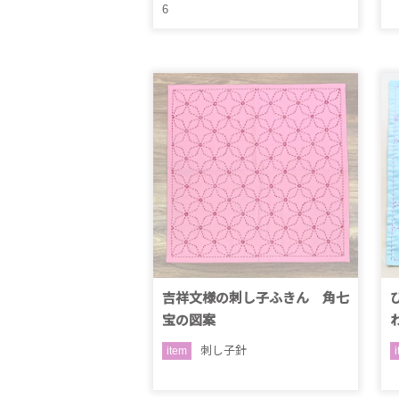
6
吉祥文様の刺し子ふきん 角七
宝の図案
刺し子針
item