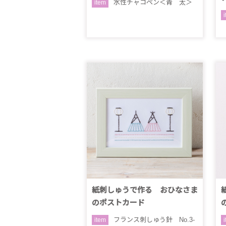
水性チャコペン＜青 太＞
item
紙刺しゅうで作る おひなさま
のポストカード
フランス刺しゅう針 No.3-
item