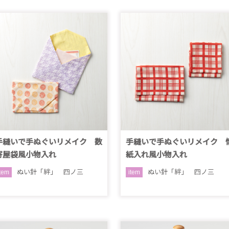
手縫いで手ぬぐいリメイク 数
手縫いで手ぬぐいリメイク 
寄屋袋風小物入れ
紙入れ風小物入れ
ぬい針「絆」 四ノ三
ぬい針「絆」 四ノ三
item
item