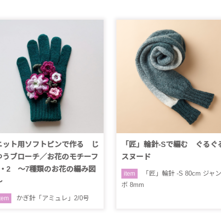
ニット用ソフトピンで作る じ
「匠」輪針-Sで編む ぐるぐ
ゆうブローチ／お花のモチーフ
スヌード
1・2 ～7種類のお花の編み図
「匠」輪針 -S 80cm ジャ
item
～
ボ 8mm
かぎ針「アミュレ」2/0号
item