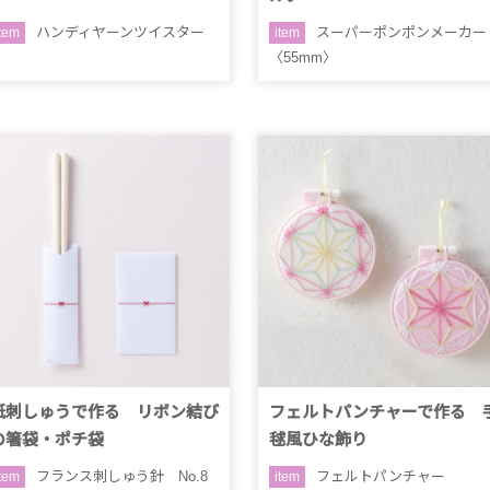
ハンディヤーンツイスター
スーパーポンポンメーカー
item
item
〈55mm〉
紙刺しゅうで作る リボン結び
フェルトパンチャーで作る 
の箸袋・ポチ袋
毬風ひな飾り
フランス刺しゅう針 No.8
フェルトパンチャー
item
item