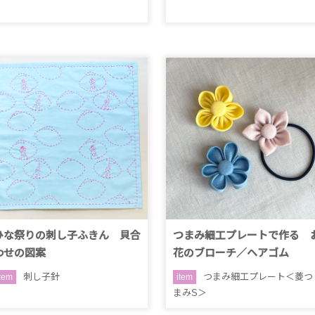
ひな祭りの刺し子ふきん 貝合
つまみ細工プレートで作る 
わせの図案
花のブローチ／ヘアゴム
刺し子針
つまみ細工プレート＜菱つ
item
item
まみS＞