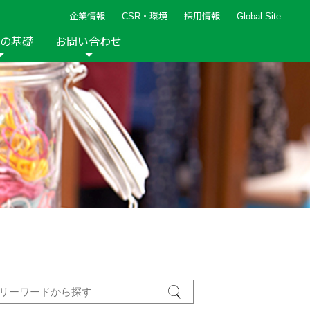
企業情報
CSR・環境
採用情報
Global Site
の基礎
お問い合わせ
報など
新着レシピ
検索ができます。
ト
手芸用品
編み針
人気レシピ
キルト
グッズ
ペーパークラフト
2013年
2012年