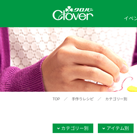
イベ
イベント
編み物ナビ
ソーイングナビ
カテゴリから探す
2026年
2025年
2024年
新商品一覧
縫い針
ソー
アイテムから探す
ソ
編み物用品
インテリア
補
ワークショップ
布
クロバーモチーフ
ポルトボヌ
2026年
2025年
2024年
羊
イベントレポート
TOP
／
手作りレシピ
／
カテゴリー別
編
2024年
2020年
2019年
そ
カテゴリー別
アイテム別