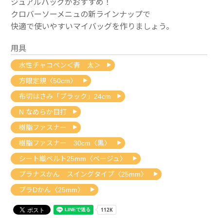
ジュアルバッグがおすすめ！
クロバーソーメニュの新ラインナップで
快適で使いやすいマイバッグを作りましょう。
用具
水性チャコペン＜青 太＞
方眼定規〈50cm〉
布切はさみ「ブラック」24cm
N なめらか目打
樹脂ファスナー
樹脂ファスナー 30cm〈黒〉
シート織ベルト25mm〈ベージュ〉
プラナスかん スイングタイプ〈25mm〉
プラDかん〈25mm〉