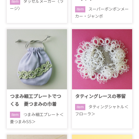
タッセルメーカー〈ラ
item
ージ〉
スーパーポンポンメー
item
カー・ジャンボ
つまみ細工プレートでつ
タティングレースの帯留
くる 菱つまみの巾着
タティングシャトル＜
item
フローラ＞
つまみ細工プレート＜
item
菱つまみSS＞