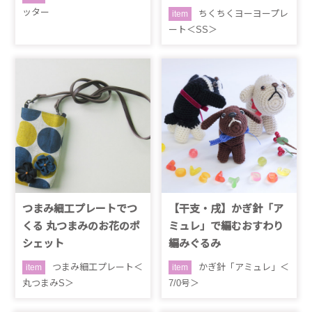
ッター
ちくちくヨーヨープレ
item
ート＜SS＞
つまみ細工プレートでつ
【干支・戌】かぎ針「ア
くる 丸つまみのお花のポ
ミュレ」で編むおすわり
シェット
編みぐるみ
つまみ細工プレート＜
かぎ針「アミュレ」＜
item
item
丸つまみS＞
7/0号＞