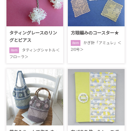
タティングレースのリン
方眼編みのコースター★
グとピアス
かぎ針「アミュレ」＜
item
2/0号＞
タティングシャトル＜
item
フローラ＞