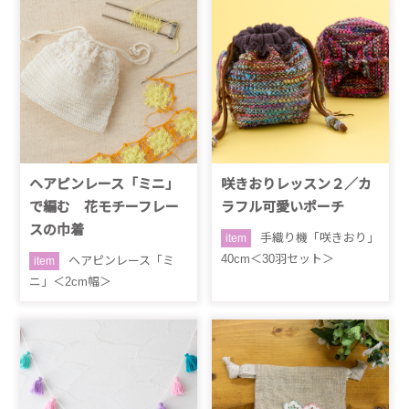
ヘアピンレース「ミニ」
咲きおりレッスン２／カ
で編む 花モチーフレー
ラフル可愛いポーチ
スの巾着
手織り機「咲きおり」
item
40cm＜30羽セット＞
ヘアピンレース「ミ
item
ニ」＜2cm幅＞