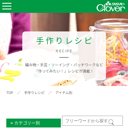
手作りレシピ
RECIPE
編み物・手芸・ソーイング・パッチワークなど
「作ってみたい！」レシピが満載！
TOP
／
手作りレシピ
／
アイテム別
カテゴリー別