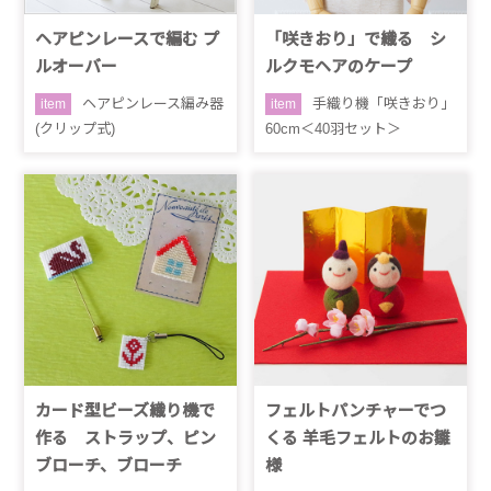
ヘアピンレースで編む プ
「咲きおり」で織る シ
ルオーバー
ルクモヘアのケープ
ヘアピンレース編み器
手織り機「咲きおり」
item
item
(クリップ式)
60cm＜40羽セット＞
カード型ビーズ織り機で
フェルトパンチャーでつ
作る ストラップ、ピン
くる 羊毛フェルトのお雛
ブローチ、ブローチ
様