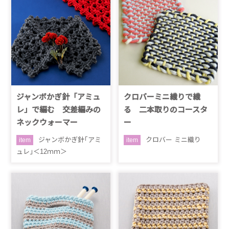
ジャンボかぎ針「アミュ
クロバーミニ織りで織
レ」で編む 交差編みの
る 二本取りのコースタ
ネックウォーマー
ー
ジャンボかぎ針｢アミ
クロバー ミニ織り
item
item
ュレ｣＜12ｍｍ＞