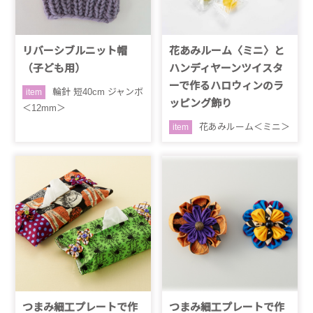
リバーシブルニット帽
花あみルーム〈ミニ〉と
（子ども用）
ハンディヤーンツイスタ
ーで作るハロウィンのラ
輪針 短40cm ジャンボ
item
ッピング飾り
＜12mm＞
花あみルーム＜ミニ＞
item
つまみ細工プレートで作
つまみ細工プレートで作