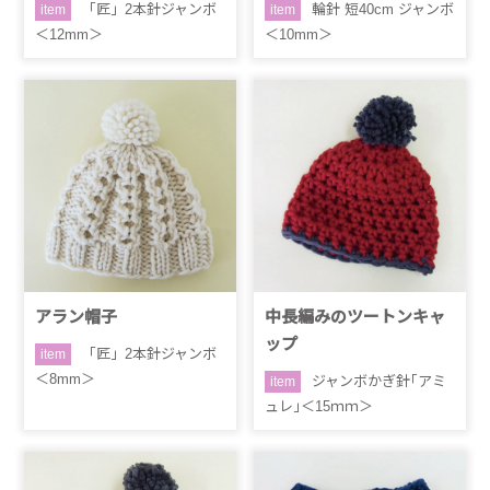
「匠」2本針ジャンボ
輪針 短40cm ジャンボ
item
item
＜12mm＞
＜10mm＞
アラン帽子
中長編みのツートンキャ
ップ
「匠」2本針ジャンボ
item
＜8mm＞
ジャンボかぎ針｢アミ
item
ュレ｣＜15ｍｍ＞