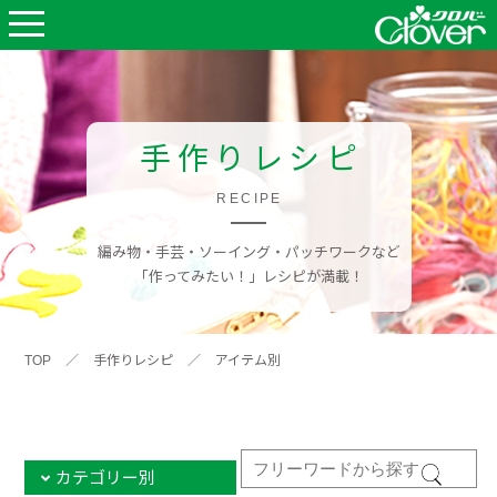
手作りレシピ
RECIPE
編み物・手芸・ソーイング・パッチワークなど
「作ってみたい！」レシピが満載！
TOP
／
手作りレシピ
／
アイテム別
カテゴリー別