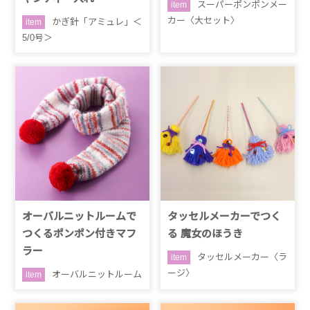
スーパーポンポンメー
item
カー〈大セット〉
かぎ針「アミュレ」＜
item
5/0号＞
オーバルニットルームで
タッセルメーカーでつく
つくるポンポン付きマフ
る 魔女のほうき
ラー
タッセルメーカー〈ラ
item
ージ〉
オーバルニットルーム
item