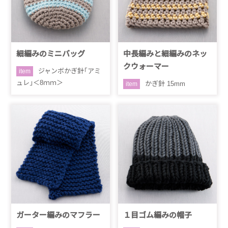
細編みのミニバッグ
中長編みと細編みのネッ
クウォーマー
ジャンボかぎ針｢アミ
item
ュレ｣＜8ｍｍ＞
かぎ針 15mm
item
ガーター編みのマフラー
１目ゴム編みの帽子