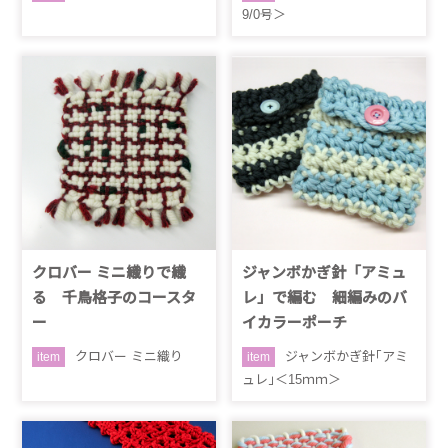
9/0号＞
クロバー ミニ織りで織
ジャンボかぎ針「アミュ
る 千鳥格子のコースタ
レ」で編む 細編みのバ
ー
イカラーポーチ
クロバー ミニ織り
ジャンボかぎ針｢アミ
item
item
ュレ｣＜15ｍｍ＞