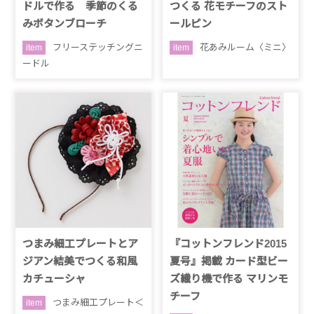
ドルで作る 季節のくる
つくる 花モチーフのスト
みボタンブローチ
ールピン
フリーステッチングニ
花あみルーム〈ミニ〉
item
item
ードル
つまみ細工プレートとア
『コットンフレンド2015
ジアン結美でつくる和風
夏号』掲載 カード型ビー
カチューシャ
ズ織り機で作る マリンモ
チーフ
つまみ細工プレート＜
item