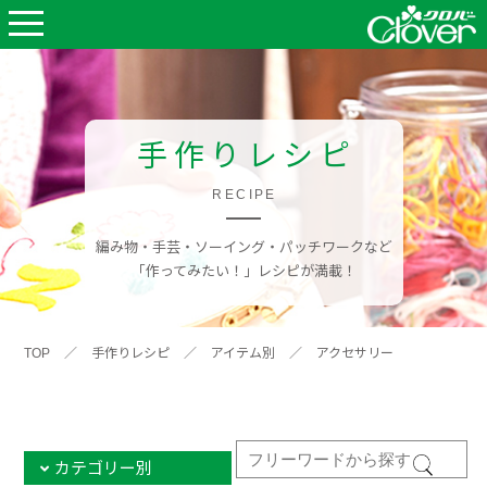
手作りレシピ
RECIPE
編み物・手芸・ソーイング・パッチワークなど
「作ってみたい！」レシピが満載！
TOP
／
手作りレシピ
／
アイテム別
／
アクセサリー
カテゴリー別