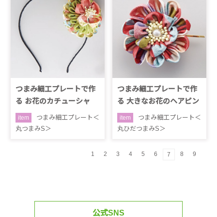
つまみ細工プレートで作
つまみ細工プレートで作
る お花のカチューシャ
る 大きなお花のヘアピン
つまみ細工プレート＜
つまみ細工プレート＜
item
item
丸つまみS＞
丸ひだつまみS＞
1
2
3
4
5
6
8
9
7
公式SNS