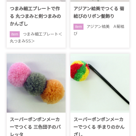
つまみ細工プレートで作
アジアン結美でつくる 菊
る 丸つまみと剣つまみの
結びのリボン髪飾り
かんざし
アジアン結美 A菊結
item
び
つまみ細工プレート＜
item
丸つまみSS＞
スーパーポンポンメーカ
スーパーポンポンメーカ
ーでつくる 三色団子のバ
ーでつくる 手まりのかん
レッタ
ざし