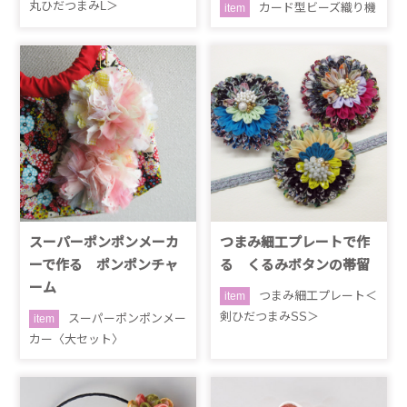
丸ひだつまみL＞
カード型ビーズ織り機
item
スーパーポンポンメーカ
つまみ細工プレートで作
ーで作る ポンポンチャ
る くるみボタンの帯留
ーム
つまみ細工プレート＜
item
剣ひだつまみSS＞
スーパーポンポンメー
item
カー〈大セット〉