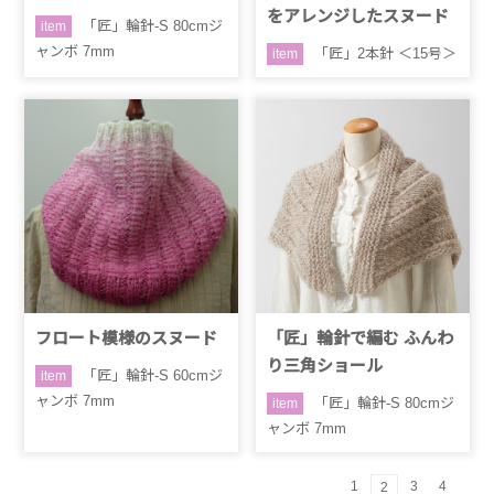
をアレンジしたスヌード
「匠」輪針-S 80cmジ
item
ャンボ 7mm
「匠」2本針 ＜15号＞
item
フロート模様のスヌード
「匠」輪針で編む ふんわ
り三角ショール
「匠」輪針-S 60cmジ
item
ャンボ 7mm
「匠」輪針-S 80cmジ
item
ャンボ 7mm
1
3
4
2