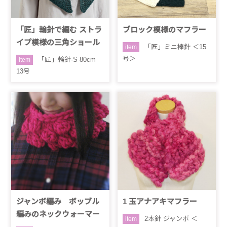
「匠」輪針で編む ストラ
ブロック模様のマフラー
イプ模様の三角ショール
「匠」ミニ棒針 ＜15
item
号＞
「匠」輪針-S 80cm
item
13号
ジャンボ編み ボッブル
1 玉アナアキマフラー
編みのネックウォーマー
2本針 ジャンボ ＜
item