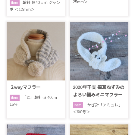
25mm＞
輪針 短40ｃｍ ジャン
item
ボ ＜12ｍｍ＞
２wayマフラー
2020年干支 福耳ねずみの
よろい編みミニマフラー
「匠」輪針-S 40cm
item
15号
かぎ針「アミュレ」
item
＜6/0号＞