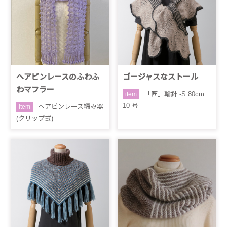
ヘアピンレースのふわふ
ゴージャスなストール
わマフラー
「匠」輪針 -S 80cm
item
10 号
ヘアピンレース編み器
item
(クリップ式)