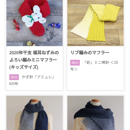
2020年干支 福耳ねずみの
リブ編みのマフラー
よろい編みミニマフラー
「匠」ミニ棒針 ＜15
item
(キッズサイズ)
号＞
かぎ針「アミュレ」
item
6/0号