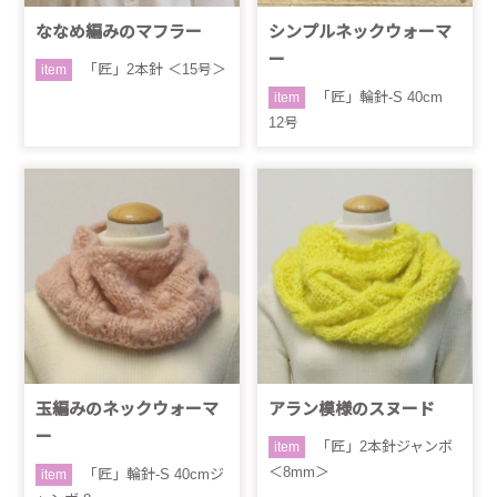
ななめ編みのマフラー
シンプルネックウォーマ
ー
「匠」2本針 ＜15号＞
item
「匠」輪針-S 40cm
item
12号
玉編みのネックウォーマ
アラン模様のスヌード
ー
「匠」2本針ジャンボ
item
＜8mm＞
「匠」輪針-S 40cmジ
item