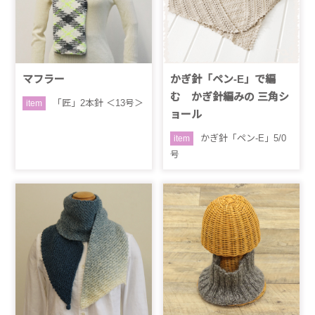
マフラー
かぎ針「ペン-E」で編
む かぎ針編みの 三角シ
「匠」2本針 ＜13号＞
item
ョール
かぎ針「ペン-E」5/0
item
号