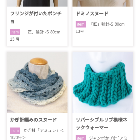
フリンジが付いたポンチ
ドミノスヌード
ョ
「匠」輪針-S 80cm
item
13号
「匠」輪針 -S 80cm
item
13 号
かぎ針編みのスヌード
リバーシブルリブ模様ネ
ックウォーマー
かぎ針「アミュレ」＜
item
10/0号＞
ジャンボかぎ針｢アミ
item