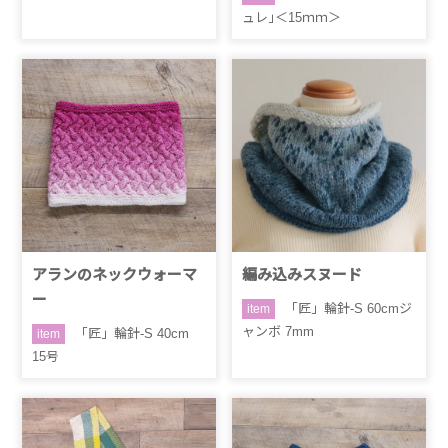
ュレ｣＜15ｍｍ＞
アランのネックウォーマ
編み込みスヌード
ー
「匠」輪針-S 60cmジ
item
ャンボ 7mm
「匠」輪針-S 40cm
item
15号