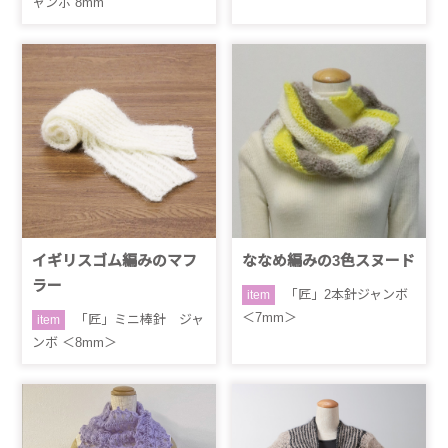
ャンボ 8mm
イギリスゴム編みのマフ
ななめ編みの3色スヌード
ラー
「匠」2本針ジャンボ
item
＜7mm＞
「匠」ミニ棒針 ジャ
item
ンボ ＜8mm＞