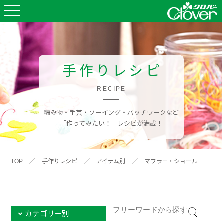
手作りレシピ
RECIPE
編み物・手芸・ソーイング・パッチワークなど
「作ってみたい！」レシピが満載！
TOP
／
手作りレシピ
／
アイテム別
／
マフラー・ショール
カテゴリー別