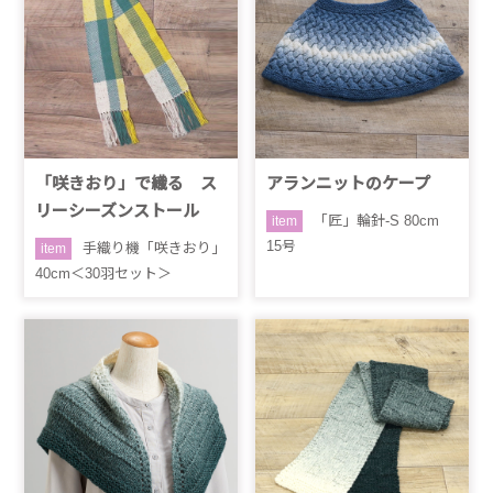
「咲きおり」で織る ス
アランニットのケープ
リーシーズンストール
「匠」輪針-S 80cm
item
15号
手織り機「咲きおり」
item
40cm＜30羽セット＞