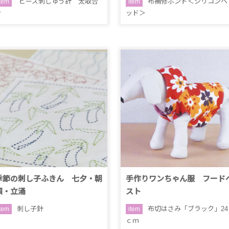
ビーズ刺しゅう針 太取合
布補修ボンド＜シリコンヘ
item
item
せ
ッド＞
季節の刺し子ふきん 七夕・朝
手作りワンちゃん服 フード
顔・立涌
スト
刺し子針
布切はさみ「ブラック」24
item
item
ｃｍ