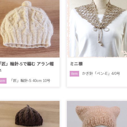
「匠」輪針-Sで編む アラン帽
ミニ襟
子
かぎ針「ペン-E」4/0号
item
「匠」輪針-S 40cm 10号
item