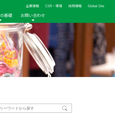
企業情報
CSR・環境
採用情報
Global Site
の基礎
お問い合わせ
報など
新着レシピ
検索ができます。
ト
手芸用品
編み針
人気レシピ
キルト
グッズ
ペーパークラフト
2013年
2012年