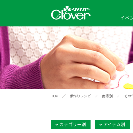
イベ
イベント
編み物ナビ
ソーイングナビ
カテゴリから探す
2026年
2025年
2024年
新商品一覧
縫い針
ソー
アイテムから探す
ソ
編み物用品
インテリア
補
ワークショップ
布
クロバーモチーフ
ポルトボヌ
2026年
2025年
2024年
羊
イベントレポート
TOP
／
手作りレシピ
／
商品別
／
その
編
2024年
2020年
2019年
そ
カテゴリー別
アイテム別