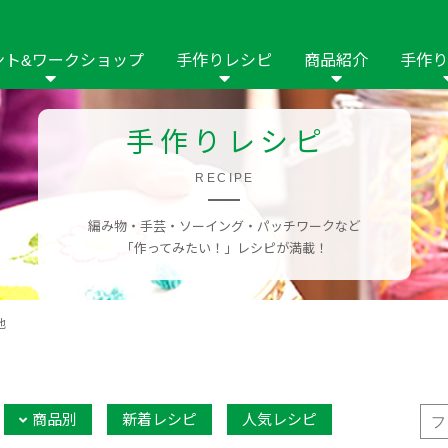
ント&ワークショップ
手作りレシピ
商品紹介
手作り
商品名や商品情
その他の手作りナビ
手作りムービー
手作りレシピ
フリーワードで
2023年
2022年
2021年
イング用品
はさみ
ソーメニュ
パッチワーク・キル
RECIPE
ーイング
パッチワーク・
修用品
ホビー材料・キット
作品本
おなまえつけ
編み物・手芸・ソーイング・パッチワークなど
の手芸
糸の手芸
ール
「作ってみたい！」レシピが満載！
毛の手芸
刺しゅう
他
み物
インテリア
2018年
2017年
2016年
2015年
2014年
の他
商品別
新着レシピ
人気レシピ