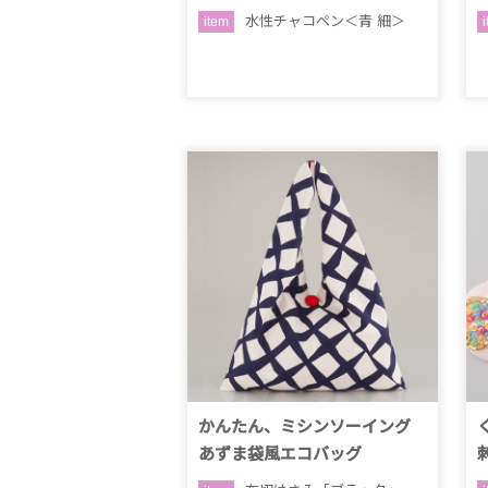
水性チャコペン＜青 細＞
item
かんたん、ミシンソーイング
あずま袋風エコバッグ