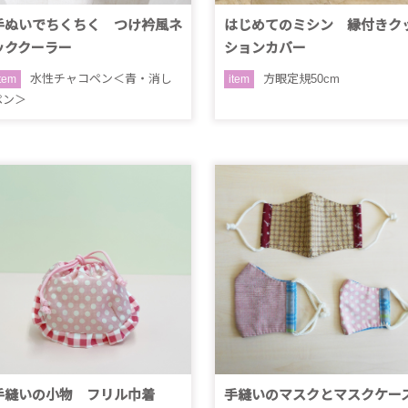
手ぬいでちくちく つけ衿風ネ
はじめてのミシン 縁付きク
ッククーラー
ションカバー
水性チャコペン＜青・消し
方眼定規50cm
item
item
ペン＞
手縫いの小物 フリル巾着
手縫いのマスクとマスクケー