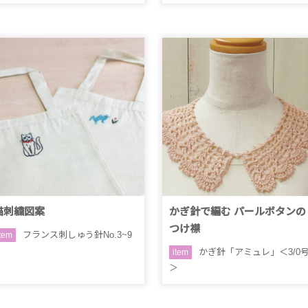
猫刺繍図案
かぎ針で編む パールボタンの
つけ襟
フランス刺しゅう針No.3~9
item
かぎ針「アミュレ」＜3/0
item
＞