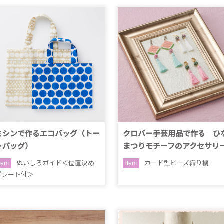
ミシンで作るエコバッグ（トー
クロバー手芸用品で作る ひ
トバッグ）
まつりモチーフのアクセサリ
ぬいしろガイド＜位置決め
カード型ビーズ織り機
item
item
プレート付＞