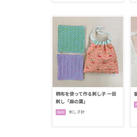
柄布を使って作る刺し子 一目
刺し「麻の葉」
刺し子針
item