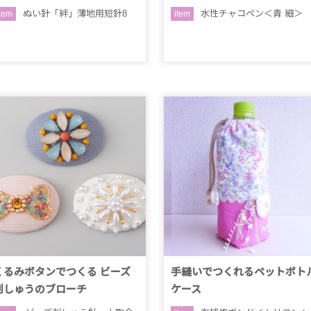
ぬい針「絆」薄地用短針8
水性チャコペン＜青 細＞
item
item
くるみボタンでつくる ビーズ
手縫いでつくれるペットボト
刺しゅうのブローチ
ケース