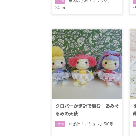
布切はさみ「ブラック」
item
24cm
クロバーかぎ針で編む あみぐ
るみの天使
かぎ針「アミュレ」5/0号
item