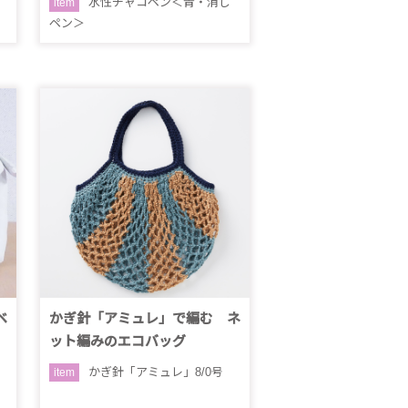
水性チャコペン＜青・消し
item
ペン＞
ベ
かぎ針「アミュレ」で編む ネ
ット編みのエコバッグ
かぎ針「アミュレ」8/0号
item