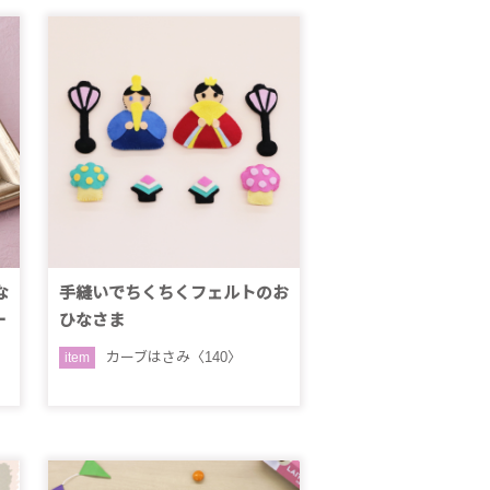
な
手縫いでちくちくフェルトのお
ー
ひなさま
カーブはさみ〈140〉
item