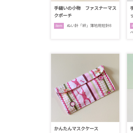
手縫いの小物 ファスナーマス
クポーチ
ぬい針「絆」薄地用短針8
item
かんたんマスクケース