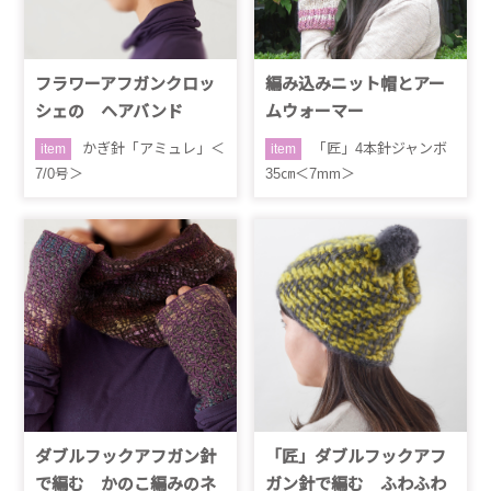
フラワーアフガンクロッ
編み込みニット帽とアー
シェの ヘアバンド
ムウォーマー
かぎ針「アミュレ」＜
「匠」4本針ジャンボ
item
item
7/0号＞
35㎝＜7mm＞
ダブルフックアフガン針
「匠」ダブルフックアフ
で編む かのこ編みのネ
ガン針で編む ふわふわ