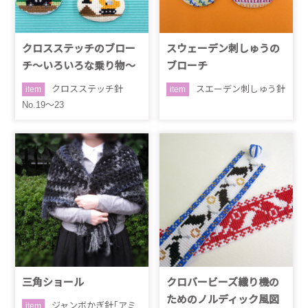
クロスステッチのブロー
スウェーデン刺しゅうの
チ～いろいろな乗り物～
ブローチ
クロスステッチ針
スエーデン刺しゅう針
item
item
No.19～23
三角ショール
クロバービーズ織り機の
ためのノルディック風図
ジャンボかぎ針｢アミ
item