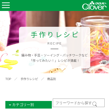
手作りレシピ
RECIPE
編み物・手芸・ソーイング・パッチワークなど
「作ってみたい！」レシピが満載！
TOP
／
手作りレシピ
／
商品別
カテゴリー別