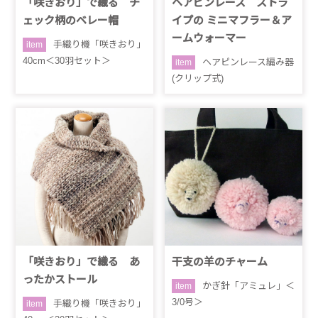
「咲きおり」で織る チ
ヘアピンレース ストラ
ェック柄のベレー帽
イプの ミニマフラー＆ア
ームウォーマー
手織り機「咲きおり」
item
40cm＜30羽セット＞
ヘアピンレース編み器
item
(クリップ式)
「咲きおり」で織る あ
干支の羊のチャーム
ったかストール
かぎ針「アミュレ」＜
item
3/0号＞
手織り機「咲きおり」
item