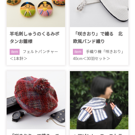
羊毛刺しゅうのくるみボ
「咲きおり」で織る 北
タンお雛様
欧風バンド織り
フェルトパンチャー
手織り機「咲きおり」
item
item
＜1本針＞
40cm＜30羽セット＞