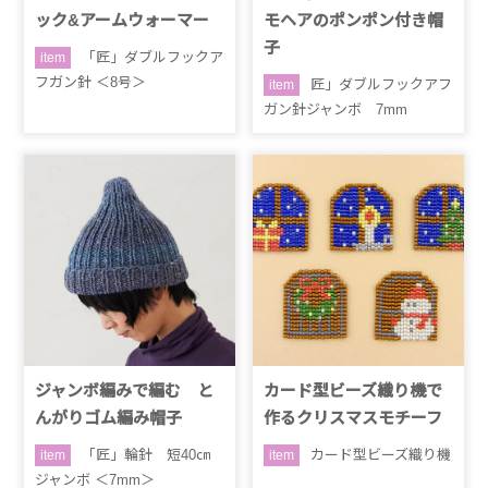
ック&アームウォーマー
モヘアのポンポン付き帽
子
「匠」ダブルフックア
item
フガン針 ＜8号＞
匠」ダブルフックアフ
item
ガン針ジャンボ 7mm
ジャンボ編みで編む と
カード型ビーズ織り機で
んがりゴム編み帽子
作るクリスマスモチーフ
「匠」輪針 短40㎝
カード型ビーズ織り機
item
item
ジャンボ ＜7mm＞