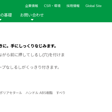
企業情報
CSR・環境
採用情報
Global Site
の基礎
お問い合わせ
報など
新着レシピ
検索ができます。
ト
手芸用品
編み針
人気レシピ
キルト
きに。手にしっくりなじみます。
グッズ
ペーパークラフト
がら前に押してしるし(穴)を付けま
ープなしるしがくっきり付きます。
2013年
2012年
ポリアセタール ハンドル:ABS樹脂 すべり