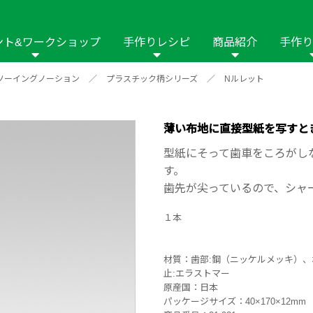
ント&ワークショップ
手作りレシピ
商品紹介
手作り
ソーイングノーション
／
プラスチック柄シリーズ
／
Nルレット
商品名や商品情
その他の手作りナビ
手作りムービー
フリーワードで
2023年
2022年
2021年
イング用品
はさみ
ソーメニュ
パッチワーク・キル
ーイング
パッチワーク・
薄い布地に直接型紙を写すと
修用品
ホビー材料・キット
作品本
おなまえつけ
型紙にそって歯車をころがしな
の手芸
糸の手芸
す。
ール
歯先が尖っているので、シャ
毛の手芸
刺しゅう
１本
み物
インテリア
2018年
2017年
2016年
2015年
2014年
材質：歯部:鋼（ニッケルメッキ）、
止:エラストマー
の他
原産国：日本
パッケージサイズ：40×170×12mm