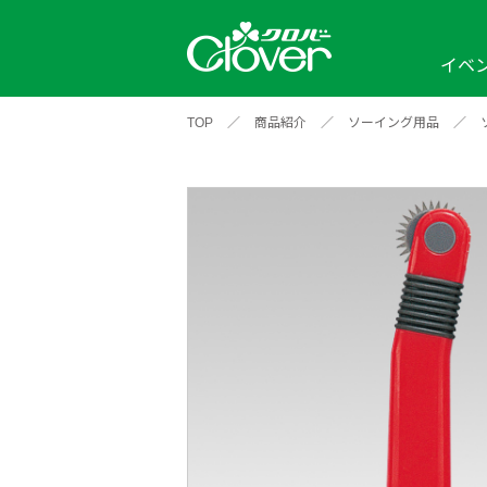
イベ
TOP
／
商品紹介
／
ソーイング用品
／
イベント
編み物ナビ
ソーイングナビ
カテゴリから探す
2026年
2025年
2024年
新商品一覧
縫い針
ソー
アイテムから探す
ソ
編み物用品
インテリア
補
ワークショップ
布
クロバーモチーフ
ポルトボヌ
2026年
2025年
2024年
羊
イベントレポート
編
2024年
2020年
2019年
そ