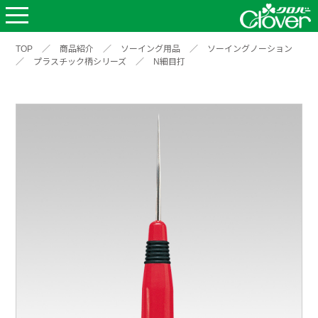
TOP
／
商品紹介
／
ソーイング用品
／
ソーイングノーション
／
プラスチック柄シリーズ
／
N細目打