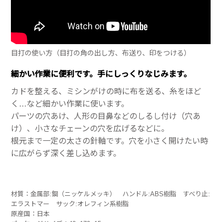
目打の使い方（目打の角の出し方、布送り、印をつける）
細かい作業に便利です。手にしっくりなじみます。
カドを整える、ミシンがけの時に布を送る、糸をほど
く…など細かい作業に使います。
パーツの穴あけ、人形の目鼻などのしるし付け（穴あ
け）、小さなチェーンの穴を広げるなどに。
根元まで一定の太さの針軸です。穴を小さく開けたい時
に広がらず深く差し込めます。
材質：金属部:鋼（ニッケルメッキ） ハンドル:ABS樹脂 すべり止:
エラストマー サック:オレフィン系樹脂
原産国：日本