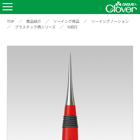
TOP
／
商品紹介
／
ソーイング用品
／
ソーイングノーション
／
プラスチック柄シリーズ
／
N目打