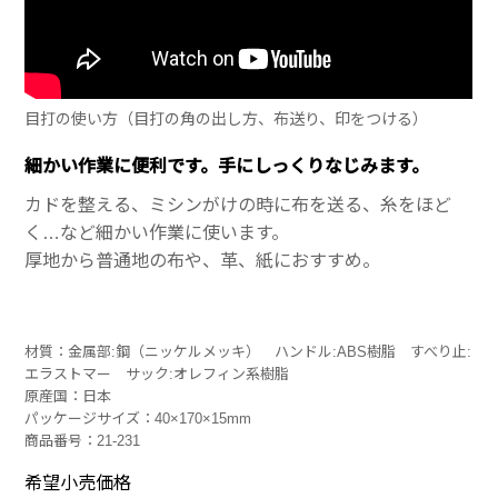
目打の使い方（目打の角の出し方、布送り、印をつける）
細かい作業に便利です。手にしっくりなじみます。
カドを整える、ミシンがけの時に布を送る、糸をほど
く…など細かい作業に使います。
厚地から普通地の布や、革、紙におすすめ。
材質：金属部:鋼（ニッケルメッキ） ハンドル:ABS樹脂 すべり止:
エラストマー サック:オレフィン系樹脂
原産国：日本
パッケージサイズ：40×170×15mm
商品番号：21-231
希望小売価格