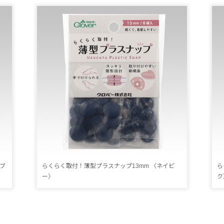
ブ
らくらく取付！薄型プラスナップ13mm 〈ネイビ
ら
ー〉
ク