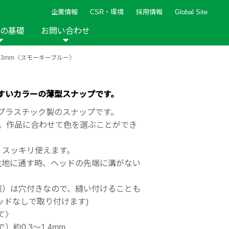
企業情報
CSR・環境
採用情報
Global Site
の基礎
お問い合わせ
3mm〈スモーキーブルー〉
報など
新着レシピ
検索ができます。
ト
手芸用品
編み針
人気レシピ
キルト
すいカラーの薄型スナップです。
グッズ
ペーパークラフト
プラスチック製のスナップです。
た。作品に合わせて色を選ぶことができ
、スッキリ使えます。
生地に通す時、ヘッドの先端に溝がない
。
2013年
2012年
側）は穴付きなので、縫い付けることも
ッドなしで取り付けます)
て〉
約0.3～1.4mm