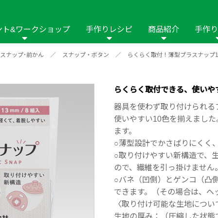
ント&ワークショップ
手作りレシピ
商品紹介
手作り
･スナップ･前かん
／
スナップ・ボタン
／
らくらく取付！薄型プラスナップ1
商品名や商品情
その他の手作りナビ
手作りムービー
フリーワードで
2023年
2022年
2021年
イング用品
はさみ
ソーメニュ
パッチワーク・キル
ーイング
パッチワーク・
らくらく取付できる、使いや
修用品
ホビー材料・キット
作品本
おなまえつけ
器具を使わず取り付けられる
の手芸
糸の手芸
使いやすい10色を揃えまし
ール
ます。
○薄型設計でかさばりにくく
毛の手芸
刺しゅう
○取り付けやすい新構造で、
ので、繊維を引っ掛けません
み物
インテリア
2018年
2017年
2016年
2015年
2014年
○バネ（凹側）とゲンコ（凸
できます。（その場合は、ヘ
の他
〈取り付け可能な生地につい
生地の厚み：（圧縮した状態で）