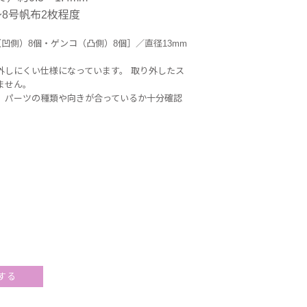
8号帆布2枚程度
凹側）8個・ゲンコ（凸側）8個］／直径13mm
外しにくい仕様になっています。 取り外したス
ません。
、パーツの種類や向きが合っているか十分確認
する