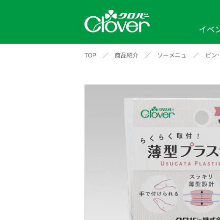
イベ
TOP
／
商品紹介
／
ソーメニュ
／
ピン
イベント
編み物ナビ
ソーイングナビ
カテゴリから探す
2026年
2025年
2024年
新商品一覧
縫い針
ソー
アイテムから探す
ソ
編み物用品
インテリア
補
ワークショップ
布
クロバーモチーフ
ポルトボヌ
2026年
2025年
2024年
羊
イベントレポート
編
2024年
2020年
2019年
そ