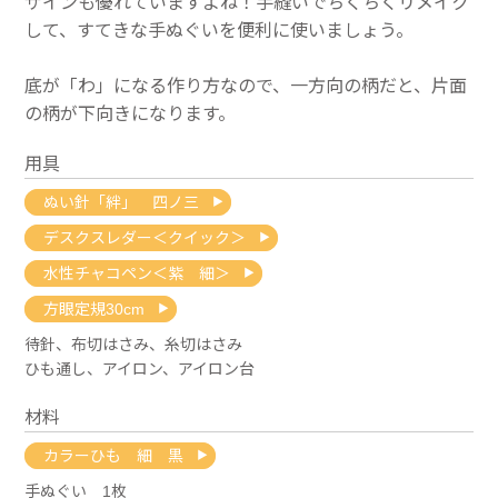
ザインも優れていますよね！手縫いでちくちくリメイク
して、すてきな手ぬぐいを便利に使いましょう。
底が「わ」になる作り方なので、一方向の柄だと、片面
の柄が下向きになります。
用具
ぬい針「絆」 四ノ三
デスクスレダー＜クイック＞
水性チャコペン＜紫 細＞
方眼定規30cm
待針、布切はさみ、糸切はさみ
ひも通し、アイロン、アイロン台
材料
カラーひも 細 黒
手ぬぐい 1枚