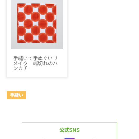
手縫いで手ぬぐいリ
メイク 端切れのハ
ンカチ
手縫い
公式SNS