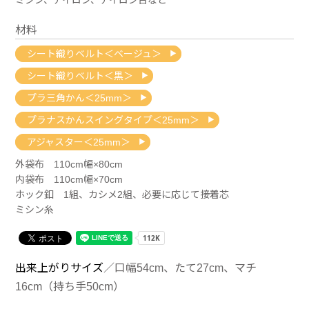
材料
シート織りベルト＜ベージュ＞
シート織りベルト＜黒＞
プラ三角かん＜25mm＞
プラナスかんスイングタイプ＜25mm＞
アジャスター＜25mm＞
外袋布 110cm幅×80cm
内袋布 110cm幅×70cm
ホック釦 1組、カシメ2組、必要に応じて接着芯
ミシン糸
出来上がりサイズ
／口幅54cm、たて27cm、マチ
16cm（持ち手50cm）