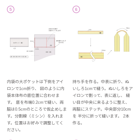
5
6
内袋の大ポケットは下側をアイ
持ち手を作る。中表に折り、ぬ
ロンで1cm折り、 図のように内
いしろ1cmで縫う。ぬいしろをア
袋本体布の底位置に合わせま
イロンで割って、表に返し、 縫
す。 底を布端0.2cmで縫い、両
い目が中央に来るように整え、
脇は0.5cmのところで仮止めしま
両脇にステッチ。中央部分10cm
す。分割線（ミシン）を入れま
を 半分に折って縫います。 2本
す。位置はお好みで調整してく
作る。
ださい。