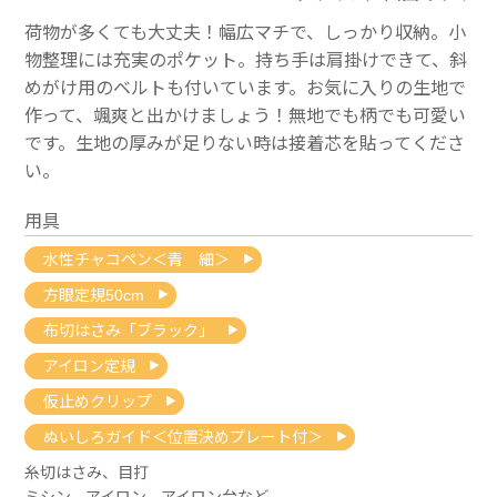
荷物が多くても大丈夫！幅広マチで、しっかり収納。小
物整理には充実のポケット。持ち手は肩掛けできて、斜
めがけ用のベルトも付いています。お気に入りの生地で
作って、颯爽と出かけましょう！無地でも柄でも可愛い
です。生地の厚みが足りない時は接着芯を貼ってくださ
い。
用具
水性チャコペン＜青 細＞
方眼定規50cm
布切はさみ「ブラック」
アイロン定規
仮止めクリップ
ぬいしろガイド＜位置決めプレート付＞
糸切はさみ、目打
ミシン、アイロン、アイロン台など