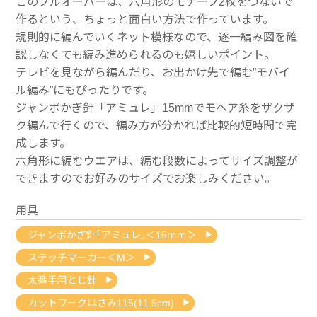
このプルオーバーは、六角形のモチーフ2枚をつないで
作るという、ちょっと面白い方法で作っています。
規則的に編んでいくネット模様なので、逐一編み図を確
認しなくても編み進められるのも嬉しいポイント。
テレビを見ながら編んだり、お出かけ先で編む”モバイ
ル編み”にもぴったりです。
ジャンボかぎ針「アミュレ」15mmでモヘア糸をザクザ
ク編んで行くので、編み方が分かれば比較的短時間で完
成します。
六角形に編むウエアは、編む段数によってサイズ調整が
できますのでお好みのサイズでお楽しみください。
用具
ジャンボかぎ針｢アミュレ｣＜15ｍｍ＞
ステッチマーカー＜M＞
太番手用とじ針
カットワークはさみ115(11.5cm)