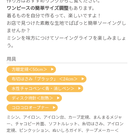
作り方はおすすめリンクからご覧ください。
ワンピースの簡単サイズ調整
もあります。
着るものを自分で作るって、楽しいですよ！
お店で見つけた素敵な生地でぱぱっと簡単ソーイングし
ませんか？
ミシンを味方につけてソーイングライフを楽しみましょ
う。
用具
方眼定規＜50cm＞
布切はさみ「ブラック」 ＜24cm＞
水性チャコペン＜青・消しペン＞
ディスク待針＜耐熱＞
コロコロオープナー
ミシン、アイロン、アイロン台、カーブ定規、まんまるメジャ
ー、チャコピー片面、ソフトルレット、糸切はさみ、アイロン
定規、ピンクッション、ぬいしろガイド、テープメーカー＜