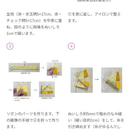
生地（赤・水玉柄5×17cm、赤・
①を表に返し、アイロンで整え
チェック柄5×17cm）を中表に重
ます。
ね、図のように両端をぬいしろ
1cmで縫います。
3
4
リボンのパーツを作ります。下
ぬいしろ約5mmで粗めのなみ縫
の画像の手順で②を折って作り
い（縫い目約1cm）をして、糸を
ます。
引き締めます（糸がゆるんでし