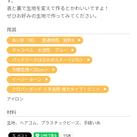
す。
表と裏で生地を変えて作るとかわいいですよ！
ぜひお好みの生地で作ってみてください。
用具
ぬい針「絆」 普通地用 短針8
チャコペル 水溶性 ブルー
パッチワークはさみボルドー＜170＞
方眼定規＜30cm＞
イージーターン
クロバーボンド ＜手芸用 強力タイプ・ミニ＞
アイロン
材料
生地、ヘアゴム、プラスチックビーズ、手縫い糸