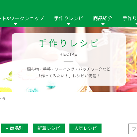
ント&ワークショップ
手作りレシピ
商品紹介
手作り
商品名や商品情
その他の手作りナビ
手作りムービー
手作りレシピ
フリーワードで
2023年
2022年
2021年
イング用品
はさみ
ソーメニュ
パッチワーク・キル
RECIPE
ーイング
パッチワーク・
修用品
ホビー材料・キット
作品本
おなまえつけ
編み物・手芸・ソーイング・パッチワークなど
の手芸
糸の手芸
ール
「作ってみたい！」レシピが満載！
毛の手芸
刺しゅう
ゅう
み物
インテリア
2018年
2017年
2016年
2015年
2014年
の他
商品別
新着レシピ
人気レシピ