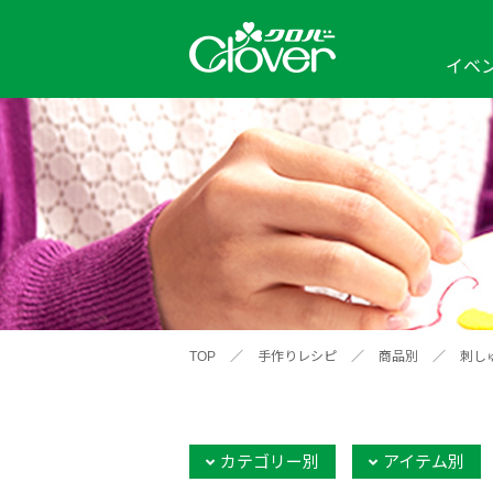
イベ
イベント
編み物ナビ
ソーイングナビ
カテゴリから探す
2026年
2025年
2024年
新商品一覧
縫い針
ソー
アイテムから探す
ソ
編み物用品
インテリア
補
ワークショップ
布
クロバーモチーフ
ポルトボヌ
2026年
2025年
2024年
羊
イベントレポート
TOP
／
手作りレシピ
／
商品別
／
刺し
編
2024年
2020年
2019年
そ
カテゴリー別
アイテム別