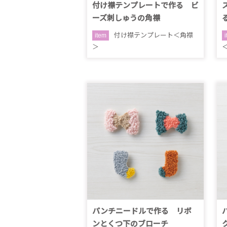
付け襟テンプレートで作る ビ
ーズ刺しゅうの角襟
付け襟テンプレート＜角襟
item
＞
パンチニードルで作る リボ
ンとくつ下のブローチ