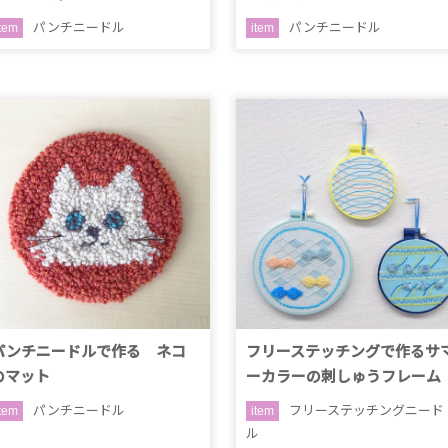
パンチニードル
パンチニードル
item
item
パンチニードルで作る ネコ
フリーステッチングで作るサ
のマット
ーカラーの刺しゅうフレーム
パンチニードル
フリーステッチングニード
item
item
ル