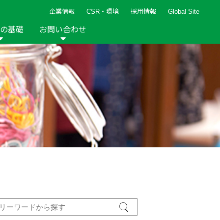
企業情報
CSR・環境
採用情報
Global Site
の基礎
お問い合わせ
報など
新着レシピ
検索ができます。
ト
手芸用品
編み針
人気レシピ
キルト
グッズ
ペーパークラフト
2013年
2012年