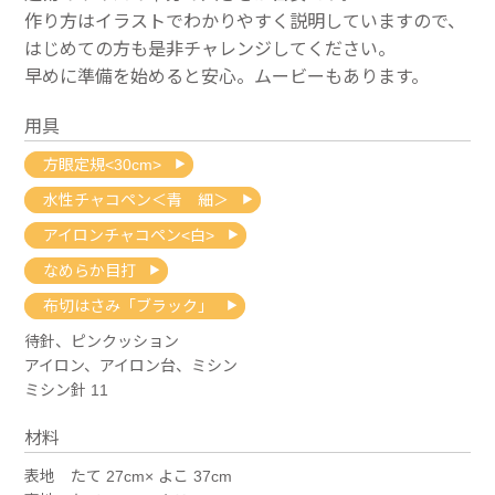
作り方はイラストでわかりやすく説明していますので、
はじめての方も是非チャレンジしてください。
早めに準備を始めると安心。ムービーもあります。
用具
方眼定規<30cm>
水性チャコペン＜青 細＞
アイロンチャコペン<白>
なめらか目打
布切はさみ「ブラック」
待針、ピンクッション
アイロン、アイロン台、ミシン
ミシン針 11
材料
表地 たて 27cm× よこ 37cm