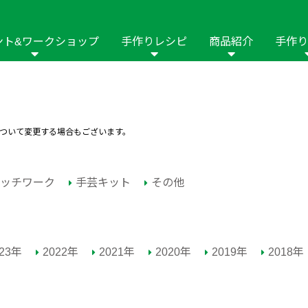
ント&ワークショップ
手作りレシピ
商品紹介
手作り
商品名や商品情
その他の手作りナビ
手作りムービー
フリーワードで
2023年
2022年
2021年
イング用品
はさみ
ソーメニュ
パッチワーク・キル
ーイング
パッチワーク・
ついて変更する場合もございます。
修用品
ホビー材料・キット
作品本
おなまえつけ
の手芸
糸の手芸
ール
ッチワーク
手芸キット
その他
毛の手芸
刺しゅう
み物
インテリア
2018年
2017年
2016年
2015年
2014年
023年
2022年
2021年
2020年
2019年
2018年
の他