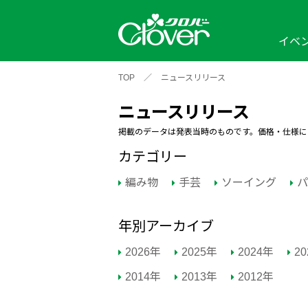
イベ
TOP
／
ニュースリリース
イベント
編み物ナビ
ソーイングナビ
カテゴリから探す
ニュースリリース
2026年
2025年
2024年
新商品一覧
縫い針
ソー
アイテムから探す
ソ
掲載のデータは発表当時のものです。価格・仕様に
編み物用品
インテリア
補
ワークショップ
カテゴリー
布
クロバーモチーフ
ポルトボヌ
2026年
2025年
2024年
編み物
手芸
ソーイング
パ
羊
イベントレポート
年別アーカイブ
編
2024年
2020年
2019年
2026年
2025年
2024年
2
2014年
2013年
2012年
そ