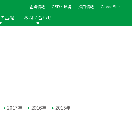
企業情報
CSR・環境
採用情報
Global Site
の基礎
お問い合わせ
報など
新着レシピ
検索ができます。
ト
手芸用品
編み針
人気レシピ
キルト
グッズ
ペーパークラフト
2013年
2012年
2017年
2016年
2015年