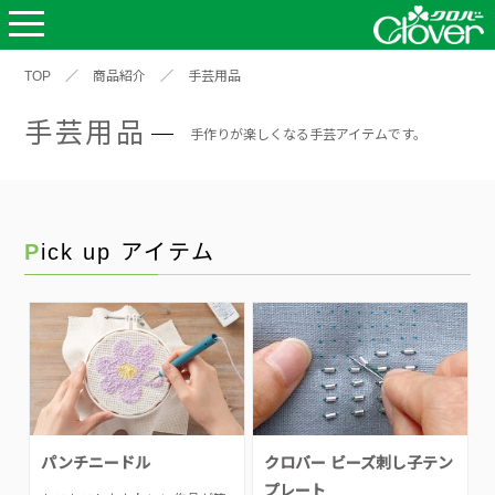
TOP
／
商品紹介
／
手芸用品
手芸用品
手作りが楽しくなる手芸アイテムです。
Pick up アイテム
パンチニードル
クロバー ビーズ刺し子テン
プレート