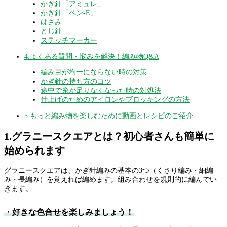
かぎ針「アミュレ」
かぎ針「ペン-E」
はさみ
とじ針
ステッチマーカー
4.よくある質問・悩みを解決！編み物Q&A
編み目が均一にならない時の対策
かぎ針の持ち方のコツ
途中で糸が足りなくなった時の対処法
仕上げのためのアイロンやブロッキングの方法
5.もっと編み物を楽しむために動画とレシピのご紹介
1.グラニースクエアとは？初心者さんも簡単に
始められます
グラニースクエアは、かぎ針編みの基本の3つ（くさり編み・細編
み・長編み）を覚えれば編めます。組み合わせを規則的に編んでい
きます。
・好きな色合せを楽しみましょう！