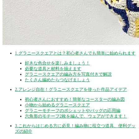
1.グラニースクエアとは？初心者さんでも簡単に始められます
好きな色合せを楽しみましょう！
必要な道具と材料を揃えます
グラニースクエアの編み方を写真付きで解説
たくさん編めたらつなげましょう
2.アレンジ自在！グラニースクエアを使った作品アイデア
初心者さんにおすすめ！簡単なコースターの編み図
小物から始めるグラニースクエア
グラニーモチーフのポシェットやバッグの応用編
六角形のモチーフ2枚を編んで、ウェアができます！
3.これからはじめる方に必見！編み物に役立つ道具、便利グッ
ズの紹介