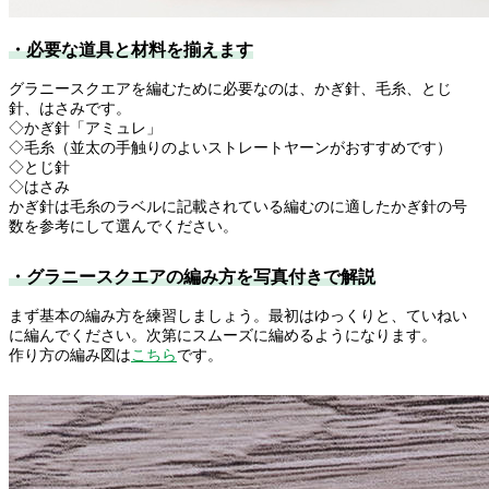
・必要な道具と材料を揃えます
グラニースクエアを編むために必要なのは、かぎ針、毛糸、とじ
針、はさみです。
◇かぎ針「アミュレ」
◇毛糸（並太の手触りのよいストレートヤーンがおすすめです）
◇とじ針
◇はさみ
かぎ針は毛糸のラベルに記載されている編むのに適したかぎ針の号
数を参考にして選んでください。
・グラニースクエアの編み方を写真付きで解説
まず基本の編み方を練習しましょう。最初はゆっくりと、ていねい
に編んでください。次第にスムーズに編めるようになります。
作り方の編み図は
こちら
です。