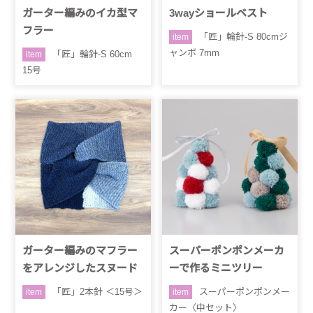
ガーター編みのイカ型マ
3wayショールベスト
フラー
「匠」輪針-S 80cmジ
item
ャンボ 7mm
「匠」輪針-S 60cm
item
15号
ガーター編みのマフラー
スーパーポンポンメーカ
をアレンジしたスヌード
ーで作るミニツリー
「匠」2本針 ＜15号＞
スーパーポンポンメー
item
item
カー〈中セット〉