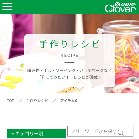
手作りレシピ
RECIPE
編み物・手芸・ソーイング・パッチワークなど
「作ってみたい！」レシピが満載！
TOP
／
手作りレシピ
／
アイテム別
カテゴリー別