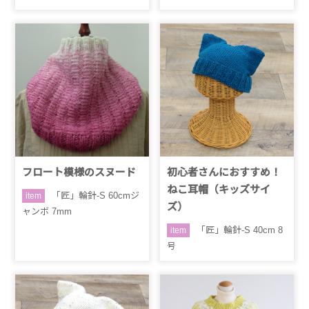
フロート模様のスヌード
初心者さんにおすすめ！
ねこ耳帽（キッズサイ
「匠」輪針-S 60cmジ
item
ズ）
ャンボ 7mm
「匠」輪針-S 40cm 8
item
号