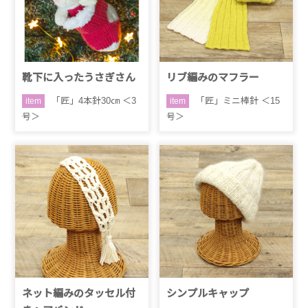
靴下に入ったうさぎさん
リブ編みのマフラー
「匠」4本針30㎝ ＜3
「匠」ミニ棒針 ＜15
item
item
号＞
号＞
ネット編みのタッセル付
シンプルキャップ