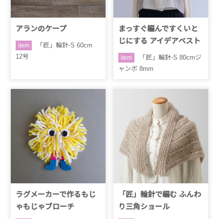
アランのケープ
まっすぐ編んですくいと
じにする アイデアベスト
「匠」輪針-S 60cm
item
12号
「匠」輪針-S 80cmジ
item
ャンボ 8mm
ラグメーカーで作るもじ
「匠」輪針で編む ふんわ
ゃもじゃブローチ
り三角ショール