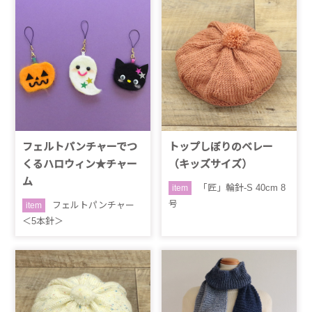
フェルトパンチャーでつ
トップしぼりのベレー
くるハロウィン★チャー
（キッズサイズ）
ム
「匠」輪針-S 40cm 8
item
号
フェルトパンチャー
item
＜5本針＞