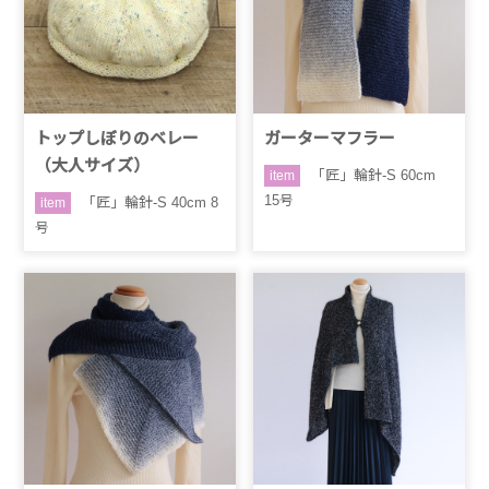
トップしぼりのベレー
ガーターマフラー
（大人サイズ）
「匠」輪針-S 60cm
item
15号
「匠」輪針-S 40cm 8
item
号