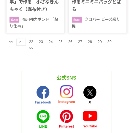
事」で作る 小さなきん
作るミニミニバッグとば
ちゃく（底布付き）
ら
布用強力ボンド 「貼
クロバー ビーズ織り
item
item
り仕事」
機
<<
22
23
24
25
26
27
28
29
30
21
>>
公式SNS