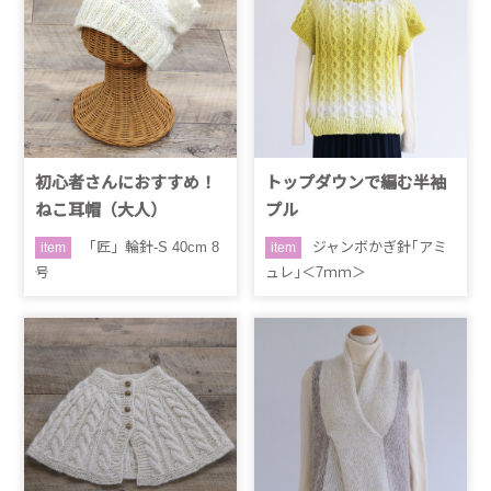
初心者さんにおすすめ！
トップダウンで編む半袖
ねこ耳帽（大人）
プル
「匠」輪針-S 40cm 8
ジャンボかぎ針｢アミ
item
item
号
ュレ｣＜7ｍｍ＞