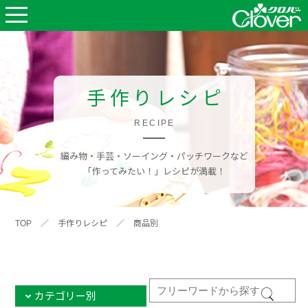
手作りレシピ
RECIPE
編み物・手芸・ソーイング・パッチワークなど
「作ってみたい！」レシピが満載！
TOP
／
手作りレシピ
／
商品別
カテゴリー別