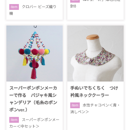
針8
クロバー ビーズ織り
item
機
スーパーポンポンメーカ
手ぬいでちくちく つけ
ーで作る パジャキ風シ
衿風ネッククーラー
ャンデリア（毛糸のポン
水性チャコペン＜青・
item
ポンver.）
消しペン＞
スーパーポンポンメー
item
カー＜中セット＞