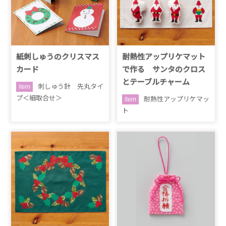
紙刺しゅうのクリスマス
耐熱性アップリケマット
カード
で作る サンタのクロス
とテーブルチャーム
刺しゅう針 先丸タイ
item
プ＜細取合せ＞
耐熱性アップリケマッ
item
ト