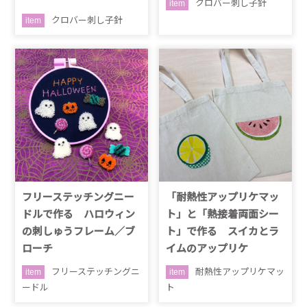
クロバー刺し子針
item
クロバー刺し子針
item
フリーステッチングニー
「耐熱性アップリケマッ
ドルで作る ハロウィン
ト」と「熱接着両面シー
の刺しゅうフレーム／ブ
ト」で作る スイカとラ
ローチ
イムのアップリケ
フリーステッチングニ
耐熱性アップリケマッ
item
item
ードル
ト