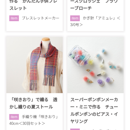
作る かんたん子供ブレ
ーズクロッシェ フラワ
スレット
ーブローチ
ブレスレットメーカー
かぎ針「アミュレ」＜
item
item
3/0号＞
「咲きおり」で織る 透
スーパーポンポンメーカ
かし織りの夏ストール
ー・ミニで作る チュー
ルポンポンのピアス・イ
手織り機「咲きおり」
item
ヤリング
40cm＜30羽セット＞