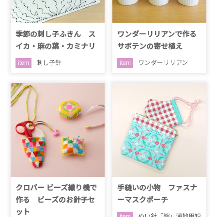
季節の刺し子ふきん ス
ワンダーリリアンで作る
イカ・麻の葉・カミナリ
サボテンの寄せ植え
刺し子針
ワンダーリリアン
item
item
クロバー ビーズ織り機で
手縫いの小物 ファスナ
作る ビーズのお針子セ
ーマスクポーチ
ット
ぬい針「絆」薄地用短
item