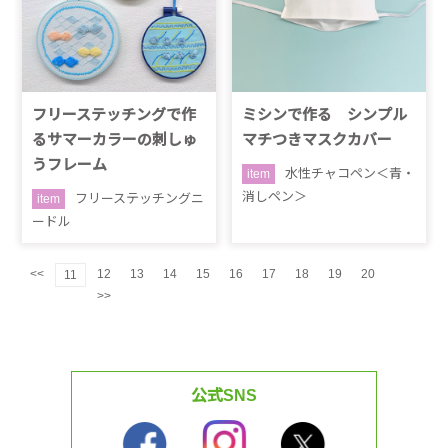
フリーステッチングで作
ミシンで作る シンプル
るサマーカラーの刺しゅ
マチつきマスクカバー
うフレーム
水性チャコペン＜青・
item
消しペン＞
フリーステッチングニ
item
ードル
<<
12
13
14
15
16
17
18
19
20
11
>>
公式SNS