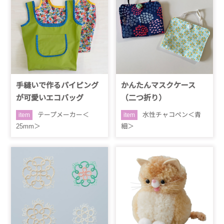
手縫いで作るパイピング
かんたんマスクケース
が可愛いエコバッグ
（二つ折り）
テープメーカー＜
水性チャコペン＜青
item
item
25mm＞
細＞