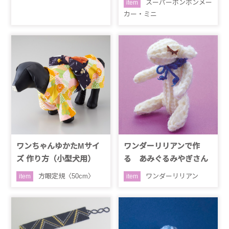
スーパーポンポンメー
item
カー・ミニ
ワンちゃんゆかたMサイ
ワンダーリリアンで作
ズ 作り方（小型犬用）
る あみぐるみやぎさん
方眼定規〈50cm〉
ワンダーリリアン
item
item