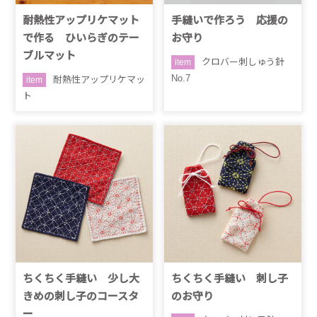
耐熱性アップリケマット
手縫いで作ろう 応援の
で作る ひいらぎのテー
お守り
ブルマット
クロバー刺しゅう針
item
No.7
耐熱性アップリケマッ
item
ト
ちくちく手縫い 少し大
ちくちく手縫い 刺し子
きめの刺し子のコースタ
のお守り
ー