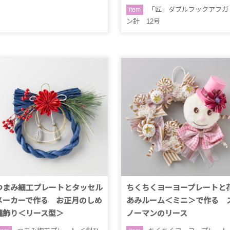
「匠」ダブルフックアフガ
item
ン針 12号
つまみ細工プレートとタッセル
ちくちくヨーヨープレートと
メーカーで作る お正月のしめ
あみルーム＜ミニ＞で作る 
縄飾り＜リース型＞
ノーマンのリース