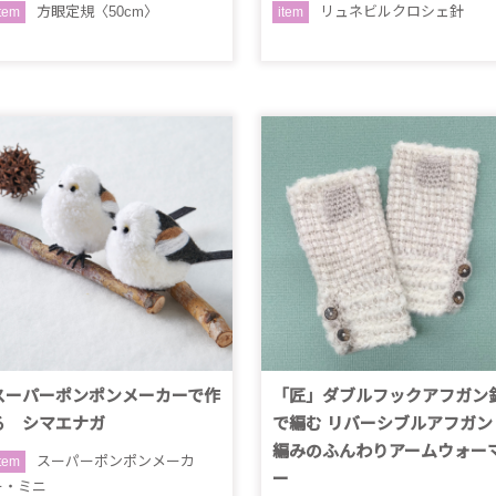
方眼定規〈50cm〉
リュネビルクロシェ針
item
item
スーパーポンポンメーカーで作
「匠」ダブルフックアフガン
る シマエナガ
で編む リバーシブルアフガン
編みのふんわりアームウォー
スーパーポンポンメーカ
item
ー
ー・ミニ