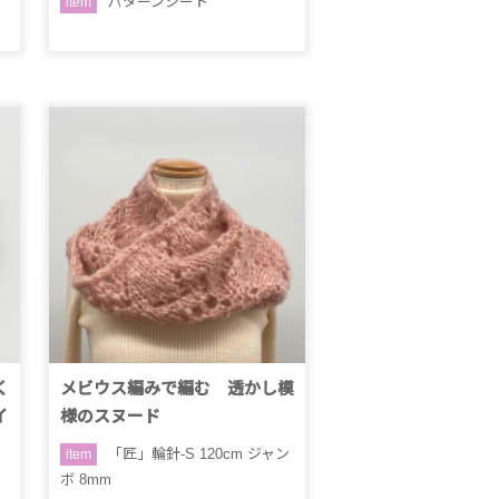
パターンシート
item
く
メビウス編みで編む 透かし模
イ
様のスヌード
「匠」輪針-S 120cm ジャン
item
ボ 8mm
つ