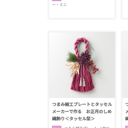
ー・ミニ
つまみ細工プレートとタッセル
メーカーで作る お正月のしめ
縄飾り＜タッセル型＞