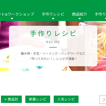
ント&ワークショップ
手作りレシピ
商品紹介
手作り
商品名や商品情
その他の手作りナビ
手作りムービー
手作りレシピ
フリーワードで
2023年
2022年
2021年
イング用品
はさみ
ソーメニュ
パッチワーク・キル
RECIPE
ーイング
パッチワーク・
修用品
ホビー材料・キット
作品本
おなまえつけ
編み物・手芸・ソーイング・パッチワークなど
の手芸
糸の手芸
ール
「作ってみたい！」レシピが満載！
毛の手芸
刺しゅう
み物
インテリア
2018年
2017年
2016年
2015年
2014年
の他
商品別
新着レシピ
人気レシピ