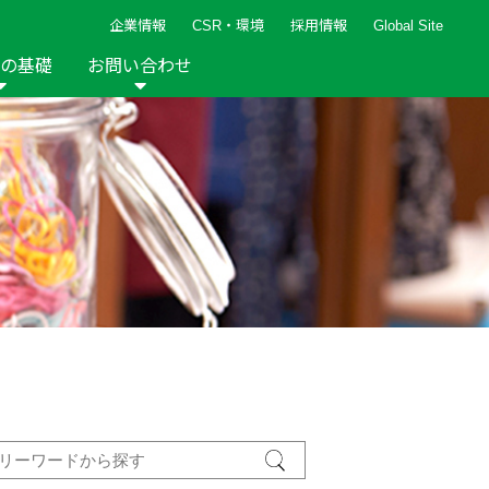
企業情報
CSR・環境
採用情報
Global Site
の基礎
お問い合わせ
報など
新着レシピ
検索ができます。
ト
手芸用品
編み針
人気レシピ
キルト
グッズ
ペーパークラフト
2013年
2012年