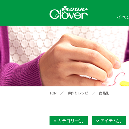
イベ
イベント
編み物ナビ
ソーイングナビ
カテゴリから探す
2026年
2025年
2024年
新商品一覧
縫い針
ソー
アイテムから探す
ソ
編み物用品
インテリア
補
ワークショップ
布
クロバーモチーフ
ポルトボヌ
2026年
2025年
2024年
羊
イベントレポート
TOP
／
手作りレシピ
／
商品別
編
2024年
2020年
2019年
そ
カテゴリー別
アイテム別