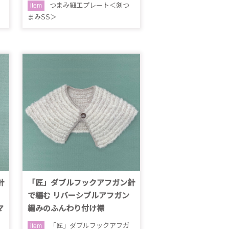
つまみ細工プレート＜剣つ
item
まみSS＞
針
「匠」ダブルフックアフガン針
で編む リバーシブルアフガン
マ
編みのふんわり付け襟
「匠」ダブルフックアフガ
item