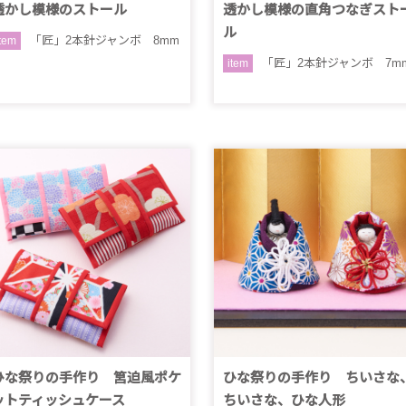
透かし模様のストール
透かし模様の直角つなぎスト
ル
「匠」2本針ジャンボ 8mm
item
「匠」2本針ジャンボ 7m
item
ひな祭りの手作り 筥迫風ポケ
ひな祭りの手作り ちいさな
ットティッシュケース
ちいさな、ひな人形