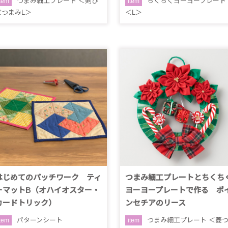
つまみ細工プレート ＜剣ひ
ちくちくヨーヨープレート
item
item
だつまみL＞
＜L＞
はじめてのパッチワーク ティ
つまみ細工プレートとちくち
ーマットB（オハイオスター・
ヨーヨープレートで作る ポ
カードトリック）
ンセチアのリース
パターンシート
つまみ細工プレート ＜菱
item
item